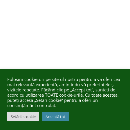
Folosim cookie-uri pe site-ul nostru pentru a vă oferi cea
mai relevantă experiență, amintindu-vă preferințele și
vizitele repetate. Făcând clic pe „Accept tot”, sunteți de
acord cu utilizarea TOATE cookie-urile. Cu toate acestea,
puteți accesa „Setări cookie” pentru a oferi un
consimțământ controlat.
Setările cookie
Acceptă tot