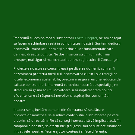
Împreună cu echipa mea și susținătorii
Forței Dreptei
, ne-am angajat
să facem o schimbare reală în comunitatea noastră. Suntem dedicați
promovării valorilor liberale și a principiilor fundamentale care
definesc dreapta politică. Ne dorim să construim un viitor mai
prosper, mai sigur și mai echitabil pentru toți locuitorii Constanței.
Proiectele noastre se concentrează pe diverse domenii, cum ar fi
dezvoltarea protecția mediului, promovarea culturii și a tradițiilor
locale, economică sustenabilă, precum și asigurarea unei educații de
calitate pentru tineri. Împreună cu echipa noastră de specialiști, ne
străduim să găsim soluții inovatoare și să implementăm politici
eficiente, care să răspundă nevoilor și aspirațiilor comunității
noastre.
În acest sens, invităm oamenii din Constanța să se alăture
proiectelor noastre și să-și aducă contribuția la schimbarea pe care
o dorim să o realizăm. Fie că sunteți interesați să vă implicați activ în
campaniile noastre, să oferiți idei și sugestii sau să susțineți financiar
inițiativele noastre, fiecare ajutor contează și face diferența.