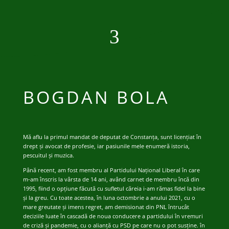
3
BOGDAN BOLA
Mă aflu la primul mandat de deputat de Constanța, sunt licențiat în
drept și avocat de profesie, iar pasiunile mele enumeră istoria,
pescuitul și muzica.
Până recent, am fost membru al Partidului Național Liberal în care
m-am înscris la vârsta de 14 ani, având carnet de membru încă din
1995, fiind o opțiune făcută cu sufletul căreia i-am rămas fidel la bine
și la greu. Cu toate acestea, în luna octombrie a anului 2021, cu o
mare greutate și imens regret, am demisionat din PNL întrucât
deciziile luate în cascadă de noua conducere a partidului în vremuri
de criză și pandemie, cu o alianță cu PSD pe care nu o pot susține. în