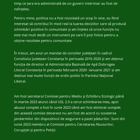
timp ce țara era administrată de un guvern interimar au fost de
neînțeles.
Pentru mine, politica nu a fost niciodată un scop în sine, eu fiind
interesat să contribui în mod real la luarea deciziilor care să producă
schimbări pozitive în comunitate și am înțeles că orice funcție nu
este mai mult decât un instrument pe care îl poți folosi pentru a
obține rezultate pentru comunitate.
În trecut, am avut un mandat de consilier județean în cadrul
Consiliului Județean Constanța în perioada 2016-2020 și am deținut
funcția de director al Administrația Bazinală de Apă Dobrogea
Litoral Constanța în perioada februarie 2020- ianuarie 2021 și am
deținut mai multe funcții de ordin politic în Partidul Național
Liberal.
Am fost secretarul Comisiei pentru Mediu și Echilibru Ecologic până
în martie 2023 atunci când USL 2.0 a cerut schimbarea mea, apoi
abuzul complet a fost în iunie 2023 când am fost eliminat complet
din această comisie deoarece nu am fost de acord cu
scoaterea
jandarmilor din dispozitivul de asigurare a pazei pădurilor.
Sunt din
iunie 2023 membru al Comisiei pentru Cercetarea Abuzurilor,
Corupției și pentru Petiții.