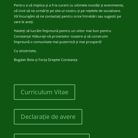
Pentru a vă implica și a fi la curent cu ultimele noutăți și evenimente,
vă invit să ne urmăriți pe site-ul nostru și pe rețelele de socializare.
Vă încurajăm să ne contactați pentru orice întrebări sau sugestii pe
care le aveți.
Haideți să lucrăm împreună pentru un viitor mai bun pentru
Constanța! Alăturați-vă proiectelor noastre și să construim
împreună o comunitate mai puternică și mai prosperă!
Cu sinceritate,
Bogdan Bola și Forța Dreptei Constanța
Curriculum Vitae
Declarație de avere