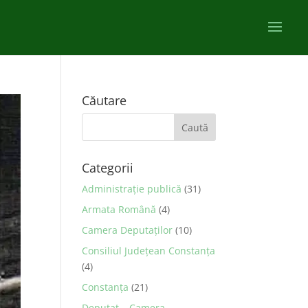
Căutare
Categorii
Administraţie publică
(31)
Armata Română
(4)
Camera Deputaţilor
(10)
Consiliul Județean Constanța
(4)
Constanța
(21)
Deputat – Camera