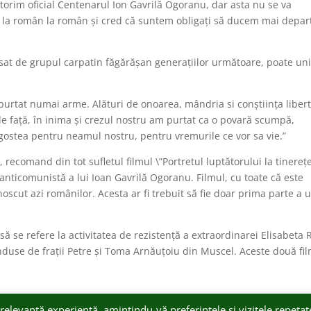
ătorim oficial Centenarul Ion Gavrilă Ogoranu, dar asta nu se va
e la român la român și cred că suntem obligați să ducem mai depar
ăsat de grupul carpatin făgărășan generațiilor următoare, poate uni
 purtat numai arme. Alături de onoarea, mândria si conștiința libert
e față, în inima și crezul nostru am purtat ca o povară scumpă,
dragostea pentru neamul nostru, pentru vremurile ce vor sa vie.”
 recomand din tot sufletul filmul \”Portretul luptătorului la tinerețe
anticomunistă a lui Ioan Gavrilă Ogoranu. Filmul, cu toate că este
oscut azi românilor. Acesta ar fi trebuit să fie doar prima parte a 
t să se refere la activitatea de rezistență a extraordinarei Elisabeta 
onduse de frații Petre și Toma Arnăuțoiu din Muscel. Aceste două fi
relevantă experiență, amintindu-vă preferințele și vizitele repetat