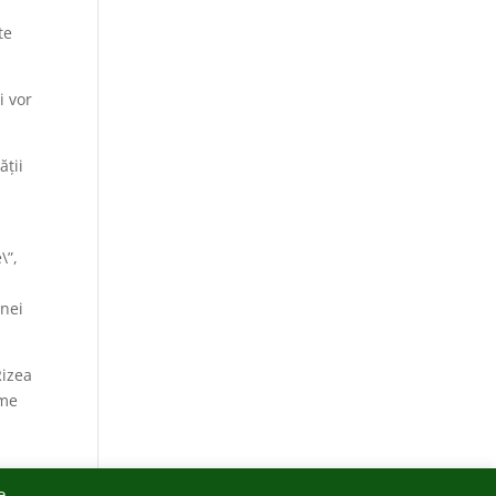
te
i vor
ății
\”,
unei
Rizea
lme
e.