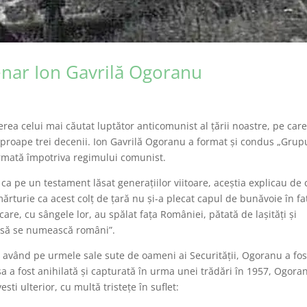
enar Ion Gavrilă Ogoranu
erea celui mai căutat luptător anticomunist al țării noastre, pe car
aproape trei decenii. Ion Gavrilă Ogoranu a format și condus „Grup
armată împotriva regimului comunist.
e ca pe un testament lăsat generațiilor viitoare, aceștia explicau de 
mărturie ca acest colț de țară nu și-a plecat capul de bunăvoie în fa
are, cu sângele lor, au spălat fața României, pătată de lașități și
ne să se numească români”.
 având pe urmele sale sute de oameni ai Securității, Ogoranu a fos
 a fost anihilată și capturată în urma unei trădări în 1957, Ogora
sti ulterior, cu multă tristețe în suflet: