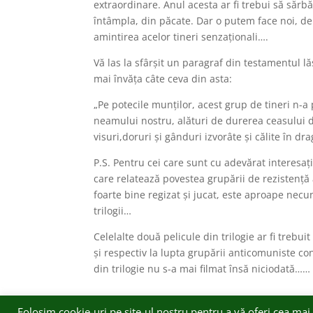
extraordinare. Anul acesta ar fi trebui să sărb
întâmpla, din păcate. Dar o putem face noi, d
amintirea acelor tineri senzaționali….
Vă las la sfârșit un paragraf din testamentul l
mai învăța câte ceva din asta:
„Pe potecile munților, acest grup de tineri n-a
neamului nostru, alături de durerea ceasului d
visuri,doruri și gânduri izvorâte și călite în 
P.S. Pentru cei care sunt cu adevărat interesați,
care relatează povestea grupării de rezistență 
foarte bine regizat și jucat, este aproape necun
trilogii…
Celelalte două pelicule din trilogie ar fi trebui
și respectiv la lupta grupării anticomuniste c
din trilogie nu s-a mai filmat însă niciodată……
Folosim cookie-uri pe site-ul nostru pentru a vă oferi cea mai 