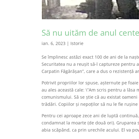
Să nu uităm de anul cent
ian. 6, 2023
|
Istorie
Se împlinesc astăzi exact 100 de ani de la nașt
Securitatea nu a reușit să-l captureze pentru 
Carpatin Făgărășan”, care a dus o rezistență 
Potrivit propriilor lor spuse, așternute pe foai
au ales această cale: \”Am scris pentru a lăsa 
comunismului. Să se știe că au existat oameni c
trădări. Copiilor și nepoților să nu le fie ruși
Pentru cei aproape zece ani de luptă continuă,
condamnat la moarte (de două ori). Gruparea sa
abia scăpând, ca prin urechile acului. El va pove