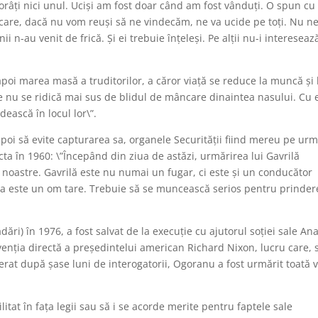
morâţi nici unul. Ucişi am fost doar când am fost vânduţi. O spun cu
 care, dacă nu vom reuşi să ne vindecăm, ne va ucide pe toţi. Nu 
ii n-au venit de frică. Şi ei trebuie înţeleşi. Pe alţii nu-i intereseaz
poi marea masă a truditorilor, a căror viaţă se reduce la muncă şi 
nţe nu se ridică mai sus de blidul de mâncare dinaintea nasului. Cu 
ească în locul lor\”.
oi să evite capturarea sa, organele Securității fiind mereu pe ur
cta în 1960: \”Începând din ziua de astăzi, urmărirea lui Gavrilă
noastre. Gavrilă este nu numai un fugar, ci este şi un conducător
cesta este un om tare. Trebuie să se muncească serios pentru prinde
dări) în 1976, a fost salvat de la execuție cu ajutorul soției sale An
venția directă a președintelui american Richard Nixon, lucru care, 
berat după șase luni de interogatorii, Ogoranu a fost urmărit toată v
itat în fața legii sau să i se acorde merite pentru faptele sale