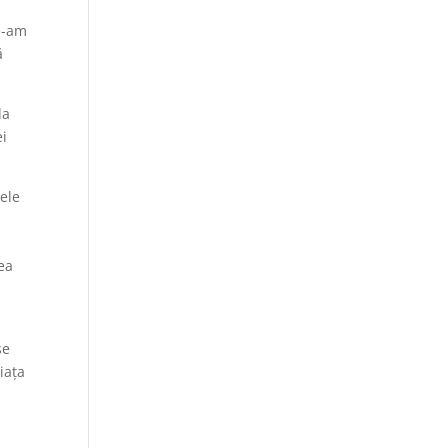
ne-am
ă
la
ei
mele
rea
a
se
iața