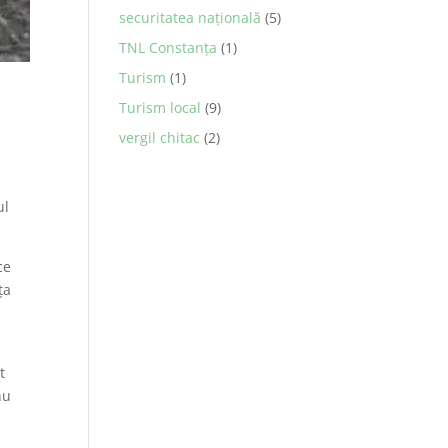
securitatea naţională
(5)
TNL Constanța
(1)
Turism
(1)
Turism local
(9)
vergil chitac
(2)
e
ul
ce
ța
t
nu