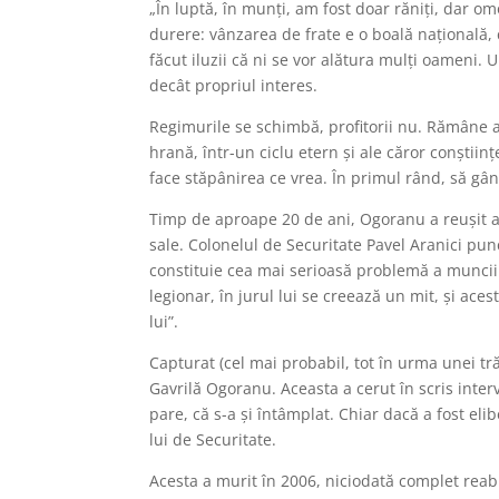
„În luptă, în munţi, am fost doar răniţi, dar o
durere: vânzarea de frate e o boală naţională,
făcut iluzii că ni se vor alătura mulţi oameni. Un
decât propriul interes.
Regimurile se schimbă, profitorii nu. Rămâne a
hrană, într-un ciclu etern şi ale căror conştii
face stăpânirea ce vrea. În primul rând, să gând
Timp de aproape 20 de ani, Ogoranu a reușit ap
sale. Colonelul de Securitate Pavel Aranici pun
constituie cea mai serioasă problemă a muncii 
legionar, în jurul lui se creează un mit, şi a
lui”.
Capturat (cel mai probabil, tot în urma unei tră
Gavrilă Ogoranu. Aceasta a cerut în scris inter
pare, că s-a și întâmplat. Chiar dacă a fost eli
lui de Securitate.
Acesta a murit în 2006, niciodată complet reabil