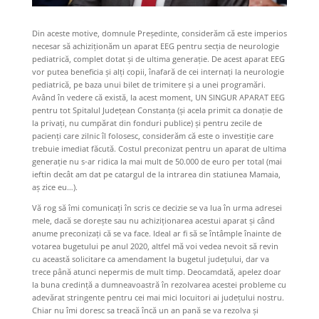
Din aceste motive, domnule Președinte, considerăm că este imperios
necesar să achiziționăm un aparat EEG pentru secția de neurologie
pediatrică, complet dotat și de ultima generație. De acest aparat EEG
vor putea beneficia și alți copii, înafară de cei internați la neurologie
pediatrică, pe baza unui bilet de trimitere și a unei programări.
Având în vedere că există, la acest moment, UN SINGUR APARAT EEG
pentru tot Spitalul Județean Constanța (și acela primit ca donație de
la privați, nu cumpărat din fonduri publice) și pentru zecile de
pacienți care zilnic îl folosesc, considerăm că este o investiție care
trebuie imediat făcută. Costul preconizat pentru un aparat de ultima
generație nu s-ar ridica la mai mult de 50.000 de euro per total (mai
ieftin decât am dat pe catargul de la intrarea din statiunea Mamaia,
aș zice eu…).
Vă rog să îmi comunicați în scris ce decizie se va lua în urma adresei
mele, dacă se dorește sau nu achiziționarea acestui aparat și când
anume preconizați că se va face. Ideal ar fi să se întâmple înainte de
votarea bugetului pe anul 2020, altfel mă voi vedea nevoit să revin
cu această solicitare ca amendament la bugetul județului, dar va
trece până atunci nepermis de mult timp. Deocamdată, apelez doar
la buna credință a dumneavoastră în rezolvarea acestei probleme cu
adevărat stringente pentru cei mai mici locuitori ai județului nostru.
Chiar nu îmi doresc sa treacă încă un an pană se va rezolva și