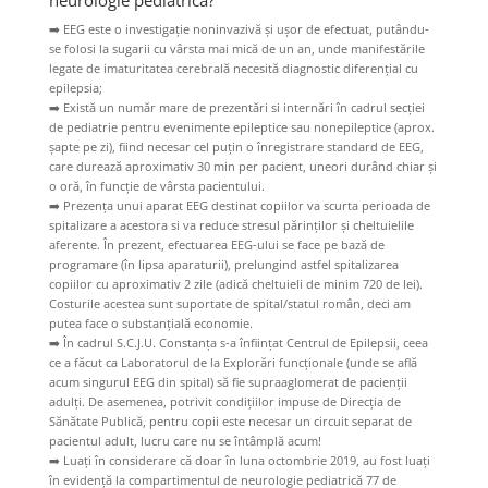
➡️
EEG este o investigație noninvazivă și ușor de efectuat, putându-
se folosi la sugarii cu vârsta mai mică de un an, unde manifestările
legate de imaturitatea cerebrală necesită diagnostic diferențial cu
epilepsia;
➡️
Există un număr mare de prezentări si internări în cadrul secției
de pediatrie pentru evenimente epileptice sau nonepileptice (aprox.
șapte pe zi), fiind necesar cel puțin o înregistrare standard de EEG,
care durează aproximativ 30 min per pacient, uneori durând chiar și
o oră, în funcție de vârsta pacientului.
➡️
Prezența unui aparat EEG destinat copiilor va scurta perioada de
spitalizare a acestora si va reduce stresul părinților și cheltuielile
aferente. În prezent, efectuarea EEG-ului se face pe bază de
programare (în lipsa aparaturii), prelungind astfel spitalizarea
copiilor cu aproximativ 2 zile (adică cheltuieli de minim 720 de lei).
Costurile acestea sunt suportate de spital/statul român, deci am
putea face o substanțială economie.
➡️
În cadrul S.C.J.U. Constanța s-a înființat Centrul de Epilepsii, ceea
ce a făcut ca Laboratorul de la Explorări funcționale (unde se află
acum singurul EEG din spital) să fie supraaglomerat de pacienții
adulți. De asemenea, potrivit condițiilor impuse de Direcția de
Sănătate Publică, pentru copii este necesar un circuit separat de
pacientul adult, lucru care nu se întâmplă acum!
➡️
Luați în considerare că doar în luna octombrie 2019, au fost luați
în evidență la compartimentul de neurologie pediatrică 77 de