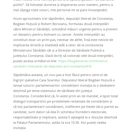
politic”. Să folosești durerea și disperarea unor oameni, pentru a
mai câștiga niște voturi, mie personal mi se pare innaceptabil.
Acum aproximativ trei săptămâni, deputații liberali de Constanța,
Bogdan Huțucă și Robert Boroianu, formulau două interpelări
către Ministrul Sănătății, solicitând măsuri urgente pentru a preveni
un dezastru pentru bolnavii cu cancer. Aceste interpelări au
constituit doar un prim pas, necesar de altfel, însă este nevoie de
implicarea directă și imediată atât a celor de la conducerea
Ministerului Sănătății cât și a Direcției de Sănătate Publică a
județului Constanța. Dacă doriți să vizionați cele două interpelări,
puteți accesa următorul link:
https://bogdanbola.ro/ministrul-
sanatatii-interpelat-de-deputatii-pnl-constanta/418
Săptămâna aceasta, un nou pas a fost făcut pentru centrul de
îngrijiri paliative Casa Soarelui. Deputatul liberal Bogdan Huțucă a
lansat tuturor parlamentarilor constănțeni invitația la o dezbatere
deschisă pe tema sistemului de sănătate din județul
Constanța. Considerând că, în acest prim an de mandat, a lipsit total
dialogul transpartinic pe problemele reclamate de constănțeni și
că
toți parlamentarii constănțeni, indiferent pe listele cărui partid au
candidat, sunt datori să dea în schimbul încrederii electorale,
responsabilitate și implicare,
acesta îi așteaptă la o discuție deschisă
la Palatul Parlamentului, astăzi la ora 15:30. Aici puteți vedea
invitația