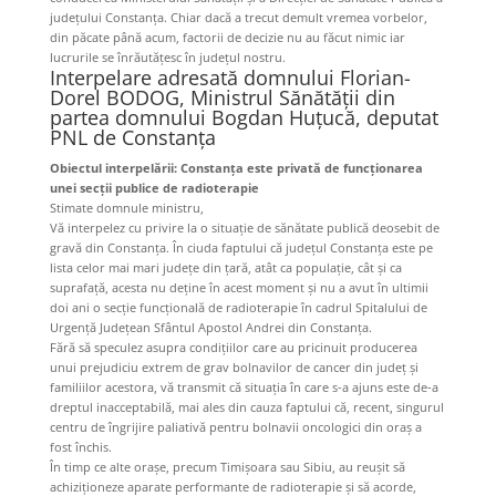
județului Constanța. Chiar dacă a trecut demult vremea vorbelor,
din păcate până acum, factorii de decizie nu au făcut nimic iar
lucrurile se înrăutățesc în județul nostru.
Interpelare adresată domnului Florian-
Dorel BODOG, Ministrul Sănătăţii din
partea domnului Bogdan Huțucă, deputat
PNL de Constanța
Obiectul interpelării: Constanța este privată de funcționarea
unei secții publice de radioterapie
Stimate domnule ministru,
Vă interpelez cu privire la o situație de sănătate publică deosebit de
gravă din Constanța. În ciuda faptului că județul Constanța este pe
lista celor mai mari județe din țară, atât ca populație, cât și ca
suprafață, acesta nu deține în acest moment și nu a avut în ultimii
doi ani o secție funcțională de radioterapie în cadrul Spitalului de
Urgență Județean Sfântul Apostol Andrei din Constanța.
Fără să speculez asupra condițiilor care au pricinuit producerea
unui prejudiciu extrem de grav bolnavilor de cancer din județ și
familiilor acestora, vă transmit că situația în care s-a ajuns este de-a
dreptul inacceptabilă, mai ales din cauza faptului că, recent, singurul
centru de îngrijire paliativă pentru bolnavii oncologici din oraș a
fost închis.
În timp ce alte orașe, precum Timișoara sau Sibiu, au reușit să
achiziționeze aparate performante de radioterapie și să acorde,