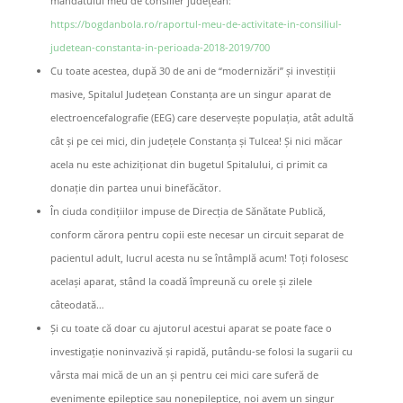
mandatului meu de consilier județean:
https://bogdanbola.ro/raportul-meu-de-activitate-in-consiliul-
judetean-constanta-in-perioada-2018-2019/700
Cu toate acestea, după 30 de ani de “modernizări” și investiții
masive, Spitalul Județean Constanța are un singur aparat de
electroencefalografie (EEG) care deservește populația, atât adultă
cât și pe cei mici, din județele Constanța și Tulcea! Și nici măcar
acela nu este achiziționat din bugetul Spitalului, ci primit ca
donație din partea unui binefăcător.
În ciuda condițiilor impuse de Direcția de Sănătate Publică,
conform cărora pentru copii este necesar un circuit separat de
pacientul adult, lucrul acesta nu se întâmplă acum! Toți folosesc
același aparat, stând la coadă împreună cu orele și zilele
câteodată…
Și cu toate că doar cu ajutorul acestui aparat se poate face o
investigație noninvazivă și rapidă, putându-se folosi la sugarii cu
vârsta mai mică de un an și pentru cei mici care suferă de
evenimente epileptice sau nonepileptice, noi avem un singur