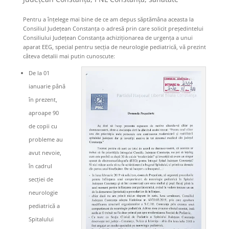
Pentru a înțelege mai bine de ce am depus săptămâna aceasta la
Consiliul Județean Constanța o adresă prin care solicit președintelui
Consiliului Județean Constanța achiziționarea de urgența a unui
aparat EEG, special pentru secția de neurologie pediatrică, vă prezint
câteva detalii mai putin cunoscute:
De la 01
ianuarie până
în prezent,
aproape 90
de copii cu
probleme au
avut nevoie,
în cadrul
secției de
neurologie
pediatrică a
Spitalului