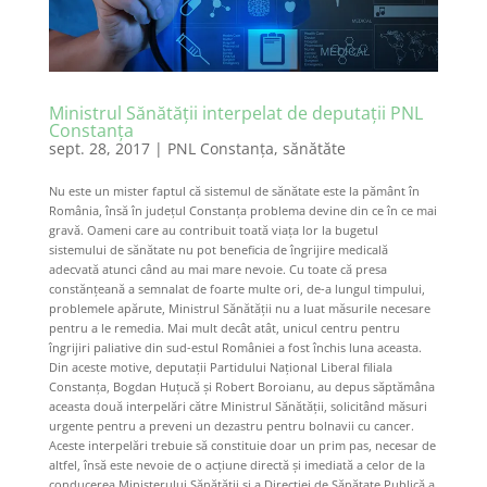
Ministrul Sănătăţii interpelat de deputații PNL
Constanța
sept. 28, 2017
|
PNL Constanţa
,
sănătăte
Nu este un mister faptul că sistemul de sănătate este la pământ în
România, însă în județul Constanța problema devine din ce în ce mai
gravă. Oameni care au contribuit toată viața lor la bugetul
sistemului de sănătate nu pot beneficia de îngrijire medicală
adecvată atunci când au mai mare nevoie. Cu toate că presa
constănțeană a semnalat de foarte multe ori, de-a lungul timpului,
problemele apărute, Ministrul Sănătăţii nu a luat măsurile necesare
pentru a le remedia. Mai mult decât atât, unicul centru pentru
îngrijiri paliative din sud-estul României a fost închis luna aceasta.
Din aceste motive, deputații Partidului Național Liberal filiala
Constanța, Bogdan Huțucă și Robert Boroianu, au depus săptămâna
aceasta două interpelări către Ministrul Sănătăţii, solicitând măsuri
urgente pentru a preveni un dezastru pentru bolnavii cu cancer.
Aceste interpelări trebuie să constituie doar un prim pas, necesar de
altfel, însă este nevoie de o acțiune directă și imediată a celor de la
conducerea Ministerului Sănătăţii și a Direcției de Sănătate Publică a