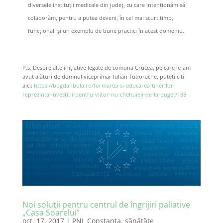
diversele instituții medicale din județ, cu care intenționăm să
colaborăm, pentru a putea deveni, în cel mai scurt timp,
funcționali și un exemplu de bune practici în acest domeniu.
P.s. Despre alte inițiative legate de comuna Crucea, pe care le-am
avut alături de domnul viceprimar Iulian Tudorache, puteți citi
aici:
https://bogdanbola.ro/formarea-si-educarea-tinerilor-
reprezinta-investitii-pentru-viitor-nu-cheltuieli-de-la-buget/188
Noi soluții pentru centrul de îngrijiri paliative
„Casa Soarelui”
oct. 17, 2017
|
PNL Constanţa
,
sănătăte