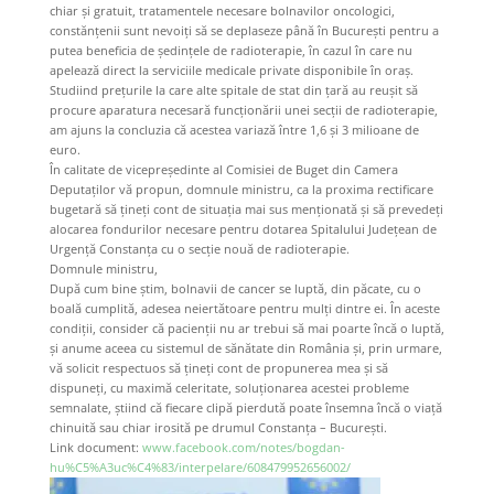
chiar și gratuit, tratamentele necesare bolnavilor oncologici,
constănțenii sunt nevoiți să se deplaseze până în București pentru a
putea beneficia de ședințele de radioterapie, în cazul în care nu
apelează direct la serviciile medicale private disponibile în oraș.
Studiind prețurile la care alte spitale de stat din țară au reușit să
procure aparatura necesară funcționării unei secții de radioterapie,
am ajuns la concluzia că acestea variază între 1,6 și 3 milioane de
euro.
În calitate de vicepreședinte al Comisiei de Buget din Camera
Deputaților vă propun, domnule ministru, ca la proxima rectificare
bugetară să țineți cont de situația mai sus menționată și să prevedeți
alocarea fondurilor necesare pentru dotarea Spitalului Județean de
Urgență Constanța cu o secție nouă de radioterapie.
Domnule ministru,
După cum bine știm, bolnavii de cancer se luptă, din păcate, cu o
boală cumplită, adesea neiertătoare pentru mulți dintre ei. În aceste
condiții, consider că pacienții nu ar trebui să mai poarte încă o luptă,
și anume aceea cu sistemul de sănătate din România și, prin urmare,
vă solicit respectuos să țineți cont de propunerea mea și să
dispuneți, cu maximă celeritate, soluționarea acestei probleme
semnalate, știind că fiecare clipă pierdută poate însemna încă o viață
chinuită sau chiar irosită pe drumul Constanța – București.
Link document:
www.facebook.com/notes/bogdan-
hu%C5%A3uc%C4%83/interpelare/608479952656002/