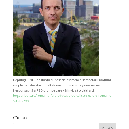
Deputații PNL Constanța au fost de asemenea semnatarii moțiunii
simple pe Educație, un alt domeniu distrus de guvernarea
iresponsabilă a PSD-ului, pe care vă invit să o citiți aici:
bogdanbola.ro/romania-fara-educatie-de-calitate-este-o-romanie-
saraca/363
Căutare