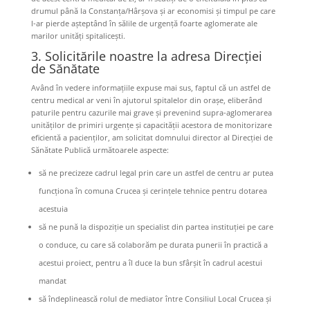
drumul până la Constanța/Hârșova și ar economisi și timpul pe care
l-ar pierde așteptând în sălile de urgență foarte aglomerate ale
marilor unități spitalicești.
3. Solicitările noastre la adresa Direcției
de Sănătate
Având în vedere informațiile expuse mai sus, faptul că un astfel de
centru medical ar veni în ajutorul spitalelor din orașe, eliberând
paturile pentru cazurile mai grave și prevenind supra-aglomerarea
unităților de primiri urgențe și capacității acestora de monitorizare
eficientă a pacienților, am solicitat domnului director al Direcției de
Sănătate Publică următoarele aspecte:
să ne precizeze cadrul legal prin care un astfel de centru ar putea
funcționa în comuna Crucea și cerințele tehnice pentru dotarea
acestuia
să ne pună la dispoziție un specialist din partea instituției pe care
o conduce, cu care să colaborăm pe durata punerii în practică a
acestui proiect, pentru a îl duce la bun sfârșit în cadrul acestui
mandat
să îndeplinească rolul de mediator între Consiliul Local Crucea și