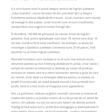
S-a scris foarte mult în presă despre centrul de îngrijiri paliative
„Casa Soarelui”, unicul de acest fel din sud-estul țării și despre
închiderea acestuia săptămânile trecute. Acum, bolnavii sunt nevoiți
să meargă în alte județe, unde locurile sunt oricum insuficiente,
situația fiind una tragică la nivelul întregii țări.
În România, 150.000 de persoane au nevoie anual de îngrijiri
paliative. Însă centre specializate sunt doar 79, dintre care doar 19
de stat, numărul fiind total insuficient. De exemplu, la secția de
oncologie a Spitalului Județean Constanța sunt 25 de paturi, însă
pacienții nu primesc îngrijiri paliative.
Motivele închiderii sunt multiple și nu le vom mai discuta acum,
deoarece acestea au fost îndelung dezbătute în presă. Chiar dacă o
echipă de oameni profesioniști și dedicați au reușit să pună pe
picioare un sistem care le-a oferit bolnavilor atenția și grija de care
au nevoie, chiar dacă s-a amenajat clădirea pentru ca aceasta să
poată fi funcțională, iar toată această muncă a fost prestată non-
profit, centrul a fost închis la începutul lunii septembrie.
Noi, ca politicieni, trebuie sa găsim rezolvări concrete și trebuie să
colaborăm pentru ca județul nostru să nu fie privat de un astfel de
centru. Din păcate, nu toți cei care sunt factori de decizie politică
înțeleg să facă acest lucru, preferând demagogia și maimuțăreala în
mass-media, fiind numiți, pe bună dreptate, „jucători de bambilici