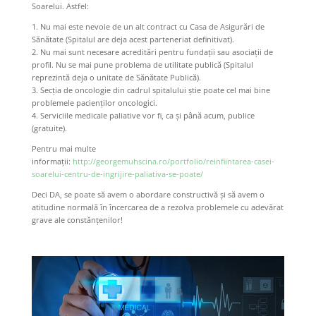
Soarelui. Astfel:
1. Nu mai este nevoie de un alt contract cu Casa de Asigurări de
Sănătate (Spitalul are deja acest parteneriat definitivat).
2. Nu mai sunt necesare acreditări pentru fundații sau asociații de
profil. Nu se mai pune problema de utilitate publică (Spitalul
reprezintă deja o unitate de Sănătate Publică).
3. Secția de oncologie din cadrul spitalului știe poate cel mai bine
problemele pacienților oncologici.
4. Serviciile medicale paliative vor fi, ca și până acum, publice
(gratuite).
Pentru mai multe
informații:
http://georgemuhscina.ro/portfolio/reinfiintarea-casei-
soarelui-centru-de-ingrijire-paliativa-se-poate/
Deci DA, se poate să avem o abordare constructivă și să avem o
atitudine normală în încercarea de a rezolva problemele cu adevărat
grave ale constănțenilor!