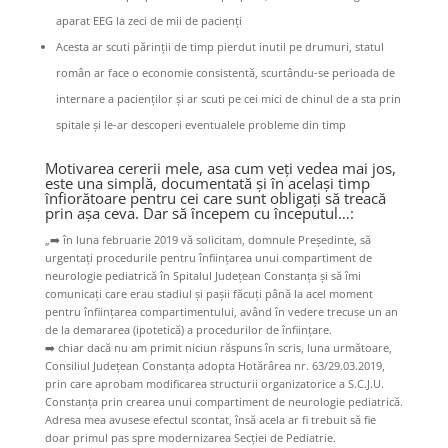
aparat EEG la zeci de mii de pacienți
Acesta ar scuti părinții de timp pierdut inutil pe drumuri, statul
român ar face o economie consistentă, scurtându-se perioada de
internare a pacienților și ar scuti pe cei mici de chinul de a sta prin
spitale și le-ar descoperi eventualele probleme din timp
Motivarea cererii mele, asa cum veți vedea mai jos,
este una simplă, documentată și în același timp
înfiorătoare pentru cei care sunt obligați să treacă
prin așa ceva. Dar să începem cu începutul…:
„
➡️
în luna februarie 2019 vă solicitam, domnule Președinte, să
urgentați procedurile pentru înființarea unui compartiment de
neurologie pediatrică în Spitalul Județean Constanța și să îmi
comunicați care erau stadiul și pașii făcuți până la acel moment
pentru înființarea compartimentului, având în vedere trecuse un an
de la demararea (ipotetică) a procedurilor de înființare.
➡️
chiar dacă nu am primit niciun răspuns în scris, luna următoare,
Consiliul Județean Constanța adopta Hotărârea nr. 63/29.03.2019,
prin care aprobam modificarea structurii organizatorice a S.C.J.U.
Constanța prin crearea unui compartiment de neurologie pediatrică.
Adresa mea avusese efectul scontat, însă acela ar fi trebuit să fie
doar primul pas spre modernizarea Secției de Pediatrie.