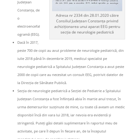
Județean
Constanța, de
Adresa nr 2334 din 28.01.2020 către
o
Consiliul Județean Constanța privind
achiziționarea unui aparat EEG pentru
electroencefal
secția de neurologie pediatrică
ogramă (EEG).
Dacă în 2017,
peste 700 de copii au avut probleme de neurologie pediatrică, din
iulie 2018 până în decembrie 2019, medicul specialist pe
neurologie pediatrică a Spitalului Județean Constanța a avut peste
2000 de copii care au necesitat un consult EEG, potrivit datelor de
la Direcția de Sănătate Publică.
Secția de neurologie pediatrică a Secției de Pediatrie a Spitalului
Județean Constanța a fost înființată abia în martie anul trecut, în
urma demersurilor susținute de mine, cu toate că aveam un medic
disponibil încă din vara lui 2018, iar nevoia era evidentă și
stringentă. Puteți găsi detalii suplimentare în raportul meu de
activitate, pe care îl depun în fiecare an, de la începutul