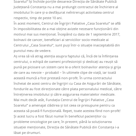
Soarelui” își închide porțile deoarece Direcția de Sănătate Publică
Județeană Constanța nu a mai prelungit contractul de închiriere al
imobilului în care și-a desfășurat neîntrerupt activitatea centrul
respectiv, timp de peste 10 ani.
În acest moment, Centrul de Îngrijiri Paliative „Casa Soarelui“ se află
în imposibilitatea de a mai obține avizele necesare funcționării din
motivul mai sus menționat. Începând cu data de 1 septembrie 2017,
bolnavii de cancer, beneficiari ai serviciilor socio-medicale ai
Centrului „Casa Soarelui“, sunt puși într-o situație inacceptabilă din
punctul meu de vedere.
Aș vrea să vă atrag atenția asupra faptului că, încă de la înființarea
centrului, o echipă de oameni profesioniști și dedicați au reușit să
pună pe picioare un sistem care le-a oferit bolnavilor atenția și grija
de care au nevoie – probabil – în ultimele clipe de viață, iar toată
această muncă a fost prestată non-profit. În urma contractului
încheiat de acest centru de îngrijiri cu Casa de Asigurări de Sănătate,
fondurile au fost direcționate către plata personalului medical, către
întreținerea imobilului și către asigurarea materialelor medicale.
Mai mult decât atât, Fundația Centrul de Îngrijiri Paliative „Casa
Soarelui” a amenajat clădirea și tot ceea ce presupune pentru ca
aceasta să poată fi funcțională. Repet, toate acestea fiind non-profit!
Și acest lucru a fost făcut numai în beneficiul pacienților cu
probleme oncologice pe care, în prezent, până la soluționarea
situației menționate, Direcția de Sănătate Publică din Constanța i-a
lăsat pe drumuri.