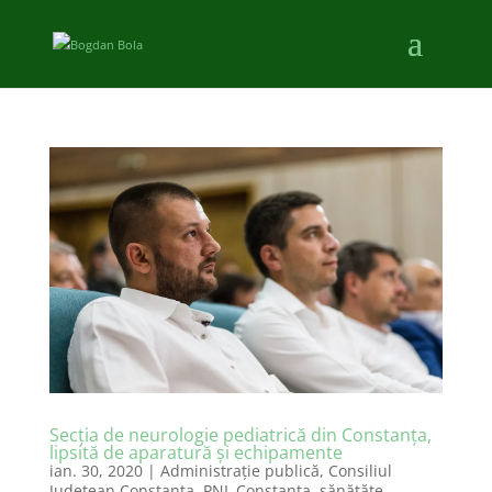
Secția de neurologie pediatrică din Constanța,
lipsită de aparatură și echipamente
ian. 30, 2020
|
Administraţie publică
,
Consiliul
Județean Constanța
,
PNL Constanţa
,
sănătăte