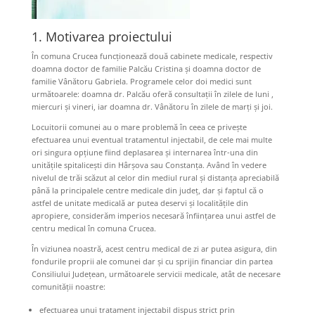
1. Motivarea proiectului
În comuna Crucea funcționează două cabinete medicale, respectiv
doamna doctor de familie Palcău Cristina și doamna doctor de
familie Vânătoru Gabriela. Programele celor doi medici sunt
următoarele: doamna dr. Palcău oferă consultații în zilele de luni ,
miercuri și vineri, iar doamna dr. Vânătoru în zilele de marți și joi.
Locuitorii comunei au o mare problemă în ceea ce privește
efectuarea unui eventual tratamentul injectabil, de cele mai multe
ori singura opțiune fiind deplasarea și internarea într-una din
unitățile spitalicești din Hârșova sau Constanța. Având în vedere
nivelul de trăi scăzut al celor din mediul rural și distanța apreciabilă
până la principalele centre medicale din județ, dar și faptul că o
astfel de unitate medicală ar putea deservi și localitățile din
apropiere, considerăm imperios necesară înființarea unui astfel de
centru medical în comuna Crucea.
În viziunea noastră, acest centru medical de zi ar putea asigura, din
fondurile proprii ale comunei dar și cu sprijin financiar din partea
Consiliului Județean, următoarele servicii medicale, atât de necesare
comunității noastre:
efectuarea unui tratament injectabil dispus strict prin