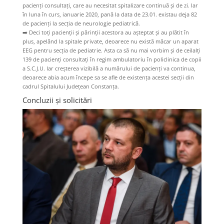
pacienți consultați, care au necesitat spitalizare continuă și de zi. Iar
în luna în curs, ianuarie 2020, pană la data de 23.01. existau deja 82
de pacienți la secția de neurologie pediatrică.
➡️
Deci toți pacienții și părinții acestora au așteptat și au plătit în
plus, apelând la spitale private, deoarece nu există măcar un aparat
EEG pentru secția de pediatrie. Asta ca să nu mai vorbim și de ceilalți
139 de pacienți consultați în regim ambulatoriu în policlinica de copii
a S.C.J.U. Iar creșterea vizibilă a numărului de pacienți va continua,
deoarece abia acum începe sa se afle de existența acestei secții din
cadrul Spitalului Județean Constanța.
Concluzii și solicitări