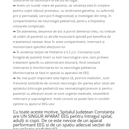
tulburările de dezvoltare la vârsta de sugar;
➡️
Avem un număr mare de pacienți, iar tendința este în creștere
pentru copiii născuți prematur, cu sindroame genetice, cu suferință
pre și perinatală, care pot fi diagnosticați și investigați din timp, în
compartimentul de neurologie pediatrică, pentru a împiedica
viitoarele complicații;
➡️
De asemenea, deoarece de aici a pornit demersul meu, nu trebuie
să uităm că pacienții cu atrofie musculară spinală pot beneficia de
tratamentul necesar doar în acest compartiment, internare și
monitorizare specifice afecțiunii lor
➡️
În evidența Secției de Pediatrie a S.C.J.U. Constanța sunt
înregistrați pacienți tineri cu boli neurologice rare, care primesc
tratament specific cu administrare bilunară, fiind necesară
internarea și monitorizarea lor la neurologie pediatrica.
Monitorizarea se face in special cu aparatul de EEG
➡️
Nu mai puțin important este faptul că, potrivit medicilor, sunt
frecvente solicitările de consult neurologic din partea altor secții ale
spitalului (chirurgie pediatrică sau neonatologie) precum și pentru
pacienții cu afecțiuni acute ce sunt urgențe medicale, necesitând
internare și supraveghere. Acest consult se poate face in conditii
optime cu ajutorul EEG-ului
Cu toate aceste motive, Spitalul Județean Constanța
are UN SINGUR APARAT EEG pentru întregul spital,
adulți si copii. De ce este nevoie de un aparat
performant EEG și de un spațiu adecvat secției de
neurologie pediatrică?