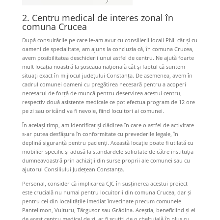
2. Centru medical de interes zonal în
comuna Crucea
După consultările pe care le-am avut cu consilierii locali PNL cât și cu
oameni de specialitate, am ajuns la concluzia că, în comuna Crucea,
avem posibilitatea deschiderii unui astfel de centru. Ne ajută foarte
mult locația noastră la șoseaua națională cât și faptul că suntem
situați exact în mijlocul județului Constanța. De asemenea, avem în
cadrul comunei oameni cu pregătirea necesară pentru a acoperi
necesarul de forță de muncă pentru deservirea acestui centru,
respectiv două asistente medicale ce pot efectua program de 12 ore
pe zi sau oricând va fi nevoie, fiind locuitori ai comunei.
În același timp, am identificat și clădirea în care o astfel de activitate
s-ar putea desfășura în conformitate cu prevederile legale, în
deplină siguranță pentru pacienți. Această locație poate fi utilată cu
mobilier specific și adusă la standardele solicitate de către instituția
dumneavoastră prin achiziții din surse proprii ale comunei sau cu
ajutorul Consiliului Județean Constanța.
Personal, consider că implicarea CJC în susținerea acestui proiect
este crucială nu numai pentru locuitorii din comuna Crucea, dar și
pentru cei din localitățile imediat învecinate precum comunele
Pantelimon, Vulturu, Târgușor sau Grădina. Aceștia, beneficiind și ei
de acest centru medical de zi, ar fi scutiți de o cheltuială în plus cu