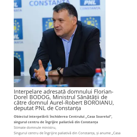
Interpelare adresată
domnului Florian-
Dorel BODOG, Ministrul Sănătăţii d
e
către
domnul Aurel-Robert BOROIANU,
deputat PNL de Constanța
Obiectul interpelării: închiderea Centrului „Casa Soarelui”,
singurul centru de îngrijire paliativă din Constanţa
Stimate domnule ministru,
Singurul centru de îngrijire paliativă din Constanţa, și anume „Casa