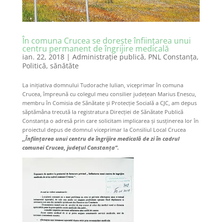
În comuna Crucea se dorește înființarea unui
centru permanent de îngrijire medicală
ian. 22, 2018
|
Administraţie publică
,
PNL Constanţa
,
Politică
,
sănătăte
La inițiativa domnului Tudorache Iulian, viceprimar în comuna
Crucea, împreună cu colegul meu consilier județean Marius Enescu,
membru în Comisia de Sănătate și Protecție Socială a CJC, am depus
săptămâna trecută la registratura Direcției de Sănătate Publică
Constanța o adresă prin care solicitam implicarea și susținerea lor în
proiectul depus de domnul viceprimar la Consiliul Local Crucea
,,Înființarea unui centru de îngrijire medicală de zi în cadrul
comunei Crucea, județul Constanța”.