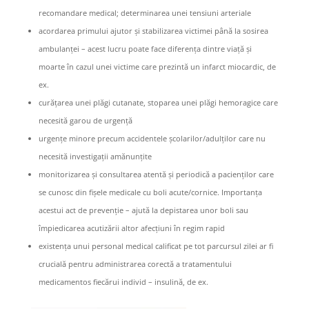
recomandare medical; determinarea unei tensiuni arteriale
acordarea primului ajutor și stabilizarea victimei până la sosirea
ambulanței – acest lucru poate face diferența dintre viață și
moarte în cazul unei victime care prezintă un infarct miocardic, de
ex.
curățarea unei plăgi cutanate, stoparea unei plăgi hemoragice care
necesită garou de urgență
urgențe minore precum accidentele școlarilor/adulților care nu
necesită investigații amănunțite
monitorizarea și consultarea atentă și periodică a pacienților care
se cunosc din fișele medicale cu boli acute/cornice. Importanța
acestui act de prevenție – ajută la depistarea unor boli sau
împiedicarea acutizării altor afecțiuni în regim rapid
existența unui personal medical calificat pe tot parcursul zilei ar fi
crucială pentru administrarea corectă a tratamentului
medicamentos fiecărui individ – insulină, de ex.