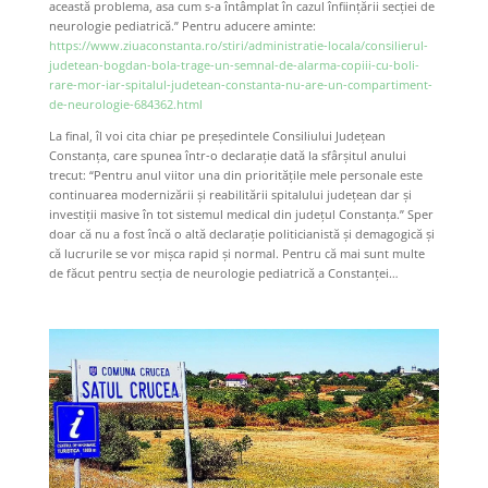
această problema, asa cum s-a întâmplat în cazul înființării secției de
neurologie pediatrică.” Pentru aducere aminte:
https://www.ziuaconstanta.ro/stiri/administratie-locala/consilierul-
judetean-bogdan-bola-trage-un-semnal-de-alarma-copiii-cu-boli-
rare-mor-iar-spitalul-judetean-constanta-nu-are-un-compartiment-
de-neurologie-684362.html
La final, îl voi cita chiar pe președintele Consiliului Județean
Constanța, care spunea într-o declarație dată la sfârșitul anului
trecut: “Pentru anul viitor una din prioritățile mele personale este
continuarea modernizării și reabilitării spitalului județean dar și
investiții masive în tot sistemul medical din județul Constanța.” Sper
doar că nu a fost încă o altă declarație politicianistă și demagogică și
că lucrurile se vor mișca rapid și normal. Pentru că mai sunt multe
de făcut pentru secția de neurologie pediatrică a Constanței…