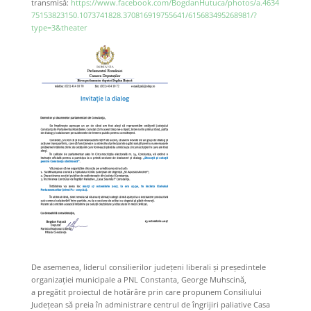
transmisă:
https://www.facebook.com/BogdanHutuca/photos/a.4634
75153823150.1073741828.370816919755641/615683495268981/?
type=3&theater
De asemenea, liderul consilierilor județeni liberali și președintele
organizației municipale a PNL Constanta, George Muhscină,
a pregătit proiectul de hotărâre prin care propunem Consiliului
Județean să preia în administrare centrul de îngrijiri paliative Casa