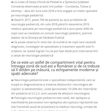
➡️
cu toate că Secția Clinică de Pediatrie a Spitalului Județean
Constanța deservește practic trei județe – Constanța, Tulcea și
Ialomița – abia din luna iulie 2018 a fost angajat un medic specialist
pe neurologie pediatrică.
➡️
Dacă în 2017, peste 700 de pacienți au avut probleme de
neurologie pediatrică, din iulie 2018 până în decembrie 2019,
medicul specialist pe neurologie pediatrică a avut peste 2000 de
copii care au necesitat un consult neurologic pediatric, potrivit
datelor de la Direcția de Sănătate Publică
➡️
Se poate observa în mod clar că numărul de copii care necesită
diagnostic, investigații de specialitate și tratament specific este în
creștere, iar aceste îngrijiri nu se pot face decât prin internarea într-
o secție de neurologie pediatrică
De ce este un astfel de compartiment vital pentru
întreaga zonă de sud-est a României și de ce trebuie
să îl dotăm pe măsură, cu echipamente moderne și
spații adecvate?
➡️
Neurologia pediatrică este o specialitate independentă, care se
ocupă cu diagnosticarea și tratarea afecțiunilor neurologice ale
copiilor și adolescenților, unde aproximativ 10-20% din internările
din pediatrie al S.C.J.U. sunt cauzate de afecțiuni neurologice;
➡️
Patologia neurologiei pediatrice este vastă, dar epilepsia și
manifestările paroxistice non-epileptice ale copilului reprezintă cea
mai frecventă cauză de prezentare la medicul neurolog, urmate de