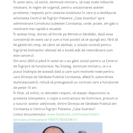
În acest sens, vă solicit, domnule ministru, să luați toate măsurile
necesare, în regim de urgență, pentru soluționarea acestei
probleme, respectiv prin cedarea imobilului în care și-a desfășurat
activitatea Centrul de Îngrijiri Paliative „Casa Soarelui” spre
administrare Consiliului Județean Constanța, unde, poate, am găsi o
rezolvare mai rapidă a situației.
În același timp, doresc să întreb pe Ministrul Sănătăţii, dacă avea
cunoștință de acest caz și cum a fost posibil să se ajungă aici, fără să
fie găsită din timp, de către cei abilitați, o soluție corectă pentru
îngrijirea bolnavilor afectați de o boală atât de neiertătoare cum
este cancerul.
Din anul 2003 și până în acest an s-au găsit soluții pentru ca Centrul
de Îngrijire să funcționeze. Nu înțeleg, domnule ministru, ce s-a
putut întâmpla de această dată și care sunt motivele reale pentru
care Direcția de Sănătate Publică Constanța, aflată în subordinea
dumneavoastră, refuză să prelugească un contract care a funcționat
de peste 10 ani.
În final, vă solicit, cu deosebit respect, să atașați răspunsului la
prezenta interpelare, o copie a contractului de închiriere, precum și
a tuturor actelor adiționale, dintre Direcția de Sănătate Publică din
Constanța și Centrul Îngrijiri Paliative „Casa Soarelui”.
Linkul documentului:
www.facebook.com/notes/robert-
boroianu/interpelare/1950757581829811/