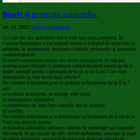
Binele și protecția animalelor
apr. 19, 2022
|
Camera Deputaţilor
Cei care fac rău animalelor vor fi mult mai aspru pedepsiți. În
Camera Deputaților a fost supusă votului o inițiativă în acest sens și
adoptată, în unanimitate, majorarea limitelor pedepselor şi amenzilor
contravenţionale.
În cazul condamnării pentru una dintre infracţiunile de mai jos,
instanţa poate dispune ca pedeapsă complementară interdicţia de a
deţine animale pentru o perioadă de la un an la 5 ani. Care sunt
infracțiunile la care facem însă referire?
Va constitui infracţiune şi se va pedepsi cu închisoare de la 2 la 7
ani:
a) uciderea animalelor, cu intenţie, fără drept;
b) schingiuirea animalelor;
c) organizarea de lupte între animale sau cu animale;
d) zoofilia;
Va constitui infracţiune şi se pedepseşte cu închisoare de la un an la
5 ani sau amendă pentru:
a) folosirea animalelor sălbatice, născute în captivitate sau capturate
din natură, în spectacole de circ, circuri ambulante, caravane şi trupe
de artişti ambulanţi, precum şi în orice alte tipuri de spectacole;