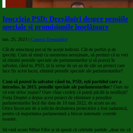
Ipocrizia PSD: Dezvăluiri despre pensiile
speciale și promisiunile înșelătoare
iun. 25, 2023
|
Camera Deputaţilor
Cât de mincinoși pot să fie acești indivizi. Cât de perfizi și de
ipocriți. Cum să minți cu asemenea nerușinare, să pretinzi că tu vrei
să elimini pensiile speciale ale parlamentarilor și să pozezi în
salvator, când tu, PSD, ții la sertar de un an de zile un proiect care
face fix acest lucru, elimină pensiile speciale ale parlamentarilor?
Cum să pozezi în salvator când tu, PSD, ești partidul care a
introdus, în 2015, pensiile speciale ale parlamentarilor
? Oare nu
vă este deloc rușine? Oare chiar credeți că puteți păcăli la nesfârșit?
Forța Dreptei a depus acest proiect de eliminare a pensiilor
parlamentarilor încă din data de 10 mai 2022, de acum un an.
Orice încercare de a solicita dezbaterea proiectelor a fost zadarnică,
pentru că majoritatea parlamentară a blocat sistematic cererile
noastre.
Să vină acum Mihai Fifor și să spună că celelalte partide „doar zic că