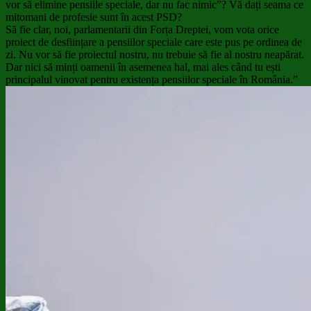
vor să elimine pensiile speciale, dar nu fac nimic”? Vă dați seama ce
mitomani de profesie sunt în acest PSD?
Să fie clar, noi, parlamentarii din Forța Dreptei, vom vota orice
proiect de desființare a pensiilor speciale care este pus pe ordinea de
zi. Nu vor să fie proiectul nostru, nu trebuie să fie al nostru neapărat.
Dar nici să minți oamenii în asemenea hal, mai ales când tu ești
principalul vinovat pentru existența pensiilor speciale în România.”