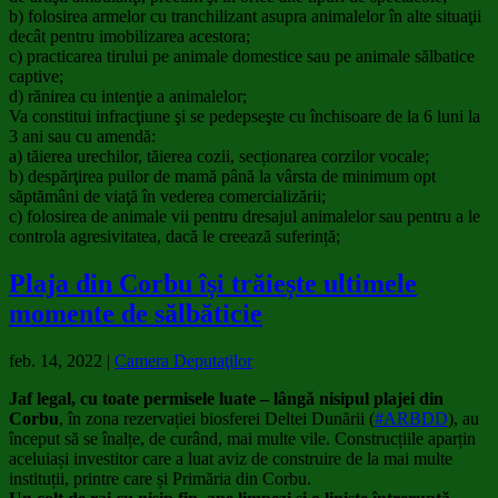
b) folosirea armelor cu tranchilizant asupra animalelor în alte situaţii
decât pentru imobilizarea acestora;
c) practicarea tirului pe animale domestice sau pe animale sălbatice
captive;
d) rănirea cu intenţie a animalelor;
Va constitui infracţiune şi se pedepseşte cu închisoare de la 6 luni la
3 ani sau cu amendă:
a) tăierea urechilor, tăierea cozii, secționarea corzilor vocale;
b) despărţirea puilor de mamă până la vârsta de minimum opt
săptămâni de viaţă în vederea comercializării;
c) folosirea de animale vii pentru dresajul animalelor sau pentru a le
controla agresivitatea, dacă le creează suferință;
Plaja din Corbu își trăiește ultimele
momente de sălbăticie
feb. 14, 2022
|
Camera Deputaţilor
Jaf legal, cu toate permisele luate – lângă nisipul plajei din
Corbu
, în zona rezervației biosferei Deltei Dunării (
#ARBDD
), au
început să se înalțe, de curând, mai multe vile. Construcțiile aparțin
aceluiași investitor care a luat aviz de construire de la mai multe
instituții, printre care și Primăria din Corbu.