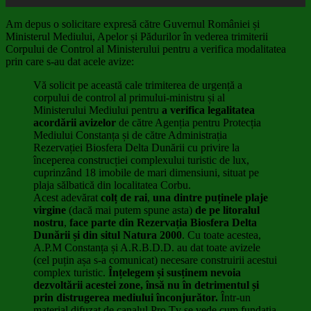
Am depus o solicitare expresă către Guvernul României și
Ministerul Mediului, Apelor și Pădurilor în vederea trimiterii
Corpului de Control al Ministerului pentru a verifica modalitatea
prin care s-au dat acele avize:
Vă solicit pe această cale trimiterea de urgență a
corpului de control al primului-ministru și al
Ministerului Mediului pentru
a verifica legalitatea
acordării avizelor
de către Agenția pentru Protecția
Mediului Constanța și de către Administrația
Rezervației Biosfera Delta Dunării cu privire la
începerea construcției complexului turistic de lux,
cuprinzând 18 imobile de mari dimensiuni, situat pe
plaja sălbatică din localitatea Corbu.
Acest adevărat
colț de rai
,
una dintre puținele plaje
virgine
(dacă mai putem spune asta)
de pe litoralul
nostru
,
face parte din Rezervația Biosfera Delta
Dunării și din situl Natura 2000
. Cu toate acestea,
A.P.M Constanța și A.R.B.D.D. au dat toate avizele
(cel puțin așa s-a comunicat) necesare construirii acestui
complex turistic.
Înțelegem și susținem nevoia
dezvoltării acestei zone, însă nu în detrimentul și
prin distrugerea mediului înconjurător.
Într-un
material difuzat de canalul Pro Tv se vede cum fundația