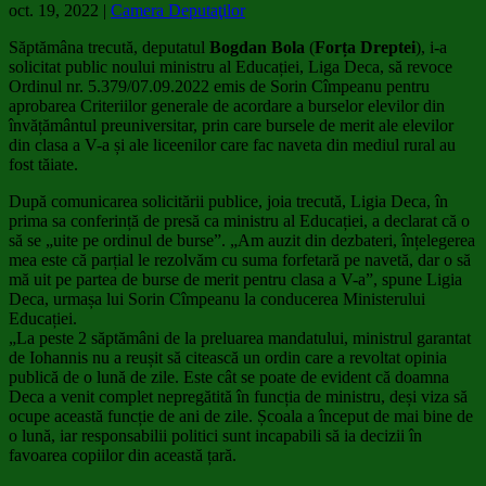
oct. 19, 2022
|
Camera Deputaţilor
Săptămâna trecută, deputatul
Bogdan Bola
(
Forța Dreptei
), i-a
solicitat public noului ministru al Educației, Liga Deca, să revoce
Ordinul nr. 5.379/07.09.2022 emis de Sorin Cîmpeanu pentru
aprobarea Criteriilor generale de acordare a burselor elevilor din
învățământul preuniversitar, prin care bursele de merit ale elevilor
din clasa a V-a și ale liceenilor care fac naveta din mediul rural au
fost tăiate.
După comunicarea solicitării publice, joia trecută, Ligia Deca, în
prima sa conferință de presă ca ministru al Educației, a declarat că o
să se „uite pe ordinul de burse”. „Am auzit din dezbateri, înțelegerea
mea este că parțial le rezolvăm cu suma forfetară pe navetă, dar o să
mă uit pe partea de burse de merit pentru clasa a V-a”, spune Ligia
Deca, urmașa lui Sorin Cîmpeanu la conducerea Ministerului
Educației.
„La peste 2 săptămâni de la preluarea mandatului, ministrul garantat
de Iohannis nu a reușit să citească un ordin care a revoltat opinia
publică de o lună de zile. Este cât se poate de evident că doamna
Deca a venit complet nepregătită în funcția de ministru, deși viza să
ocupe această funcție de ani de zile. Școala a început de mai bine de
o lună, iar responsabilii politici sunt incapabili să ia decizii în
favoarea copiilor din această țară.