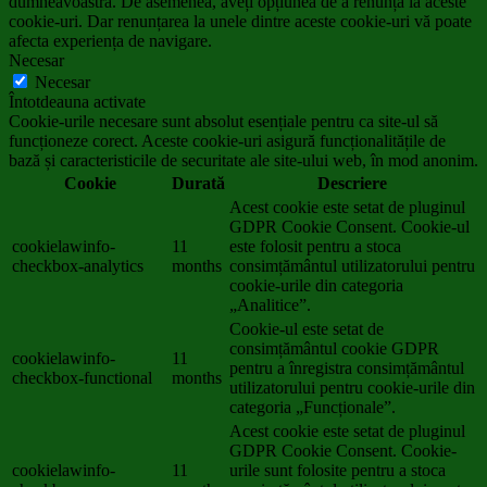
dumneavoastră. De asemenea, aveți opțiunea de a renunța la aceste
cookie-uri. Dar renunțarea la unele dintre aceste cookie-uri vă poate
afecta experiența de navigare.
Necesar
Necesar
Întotdeauna activate
Cookie-urile necesare sunt absolut esențiale pentru ca site-ul să
funcționeze corect. Aceste cookie-uri asigură funcționalitățile de
bază și caracteristicile de securitate ale site-ului web, în mod anonim.
Cookie
Durată
Descriere
Acest cookie este setat de pluginul
GDPR Cookie Consent. Cookie-ul
cookielawinfo-
11
este folosit pentru a stoca
checkbox-analytics
months
consimțământul utilizatorului pentru
cookie-urile din categoria
„Analitice”.
Cookie-ul este setat de
consimțământul cookie GDPR
cookielawinfo-
11
pentru a înregistra consimțământul
checkbox-functional
months
utilizatorului pentru cookie-urile din
categoria „Funcționale”.
Acest cookie este setat de pluginul
GDPR Cookie Consent. Cookie-
cookielawinfo-
11
urile sunt folosite pentru a stoca