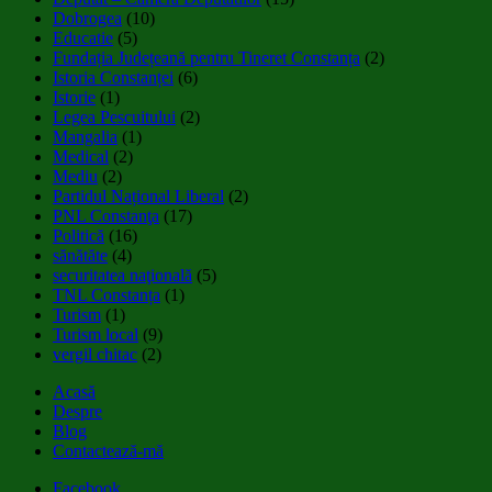
Dobrogea
(10)
Educatie
(5)
Fundația Județeană pentru Tineret Constanța
(2)
Istoria Constanței
(6)
Istorie
(1)
Legea Pescuitului
(2)
Mangalia
(1)
Medical
(2)
Mediu
(2)
Partidul Național Liberal
(2)
PNL Constanţa
(17)
Politică
(16)
sănătăte
(4)
securitatea naţională
(5)
TNL Constanța
(1)
Turism
(1)
Turism local
(9)
vergil chitac
(2)
Acasă
Despre
Blog
Contactează-mă
Facebook