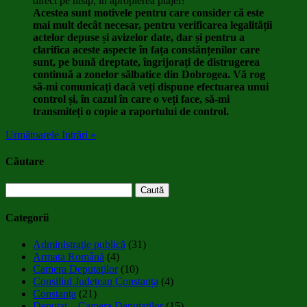
direct pe nisip, în apropierea plajei?
Acestea sunt motivele pentru care consider că este
mai mult decât necesar, pentru verificarea legalității
actelor depuse și avizelor date, dar și pentru a
clarifica aceste aspecte în fața constănțenilor care
sunt, pe bună dreptate, îngrijorați de distrugerea
continuă a zonelor sălbatice din Dobrogea. Vă rog
să-mi comunicați dacă veți dispune efectuarea unui
control și, în cazul în care o veți face, să-mi
transmiteți o copie a raportului de control.
Următoarele Intrări »
Căutare
Caută
după:
Categorii
Administraţie publică
(31)
Armata Română
(4)
Camera Deputaţilor
(10)
Consiliul Județean Constanța
(4)
Constanța
(21)
Deputat – Camera Deputatilor
(15)