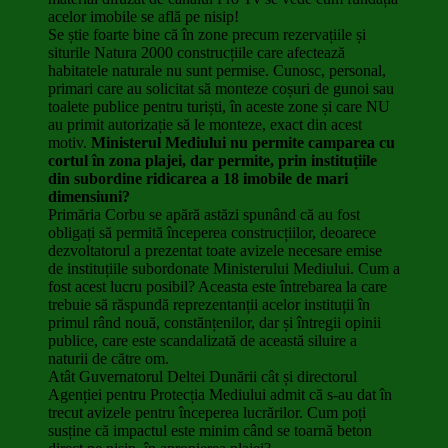
acelor imobile se află pe nisip!
Se știe foarte bine că în zone precum rezervațiile și
siturile Natura 2000 construcțiile care afectează
habitatele naturale nu sunt permise. Cunosc, personal,
primari care au solicitat să monteze coșuri de gunoi sau
toalete publice pentru turiști, în aceste zone și care NU
au primit autorizație să le monteze, exact din acest
motiv.
Ministerul Mediului nu permite camparea cu
cortul în zona plajei, dar permite, prin instituțiile
din subordine ridicarea a 18 imobile de mari
dimensiuni?
Primăria Corbu se apără astăzi spunând că au fost
obligați să permită începerea construcțiilor, deoarece
dezvoltatorul a prezentat toate avizele necesare emise
de instituțiile subordonate Ministerului Mediului. Cum a
fost acest lucru posibil? Aceasta este întrebarea la care
trebuie să răspundă reprezentanții acelor instituții în
primul rând nouă, constănțenilor, dar și întregii opinii
publice, care este scandalizată de această siluire a
naturii de către om.
Atât Guvernatorul Deltei Dunării cât și directorul
Agenției pentru Protecția Mediului admit că s-au dat în
trecut avizele pentru începerea lucrărilor. Cum poți
susține că impactul este minim când se toarnă beton