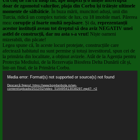
Un colț de rai cu nisip fin, ape limpezi și o liniște întreruptă
doar de zgomotul valurilor, plaja din Corbu își trăiește ultimele
momente de sălbăticie
. În buza mării, muncitori aduși, unii din
Turcia, ridică un complex turistic de lux, cu 18 imobile mari. Părerea
mea:
corupție și foarte multă nepăsare
. Și da,
reprezentanții
acestor instituții aveau tot dreptul să dea aviz NEGATIV unei
astfel de construcții, dar nu asta s-a vrut!
Niște oameni
mizerabili, din păcate!
Legea spune că, în aceste locuri protejate, construcțiile care
afectează habitatul nu sunt permise și totuși investitorul, spun cei de
la primăria din localitate, a obținut avizele. Atât de la Agenția pentru
Protecția Mediului, de la Rezervația Biosfera Delta Dunării cât și,
într-un final, de la Primăria Corbu.
Player
Media error: Format(s) not supported or source(s) not found
video
Descarcă fișierul: https://www.bogdanbola.ro/wp-
content/uploads/2022/02/video_516495413038297.mp4?_=2