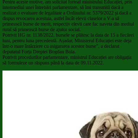
Pentru aceste motive, am solicitat formal ministrului Educației, prin
intermediul unei întrebări parlamentare, să îmi transmită dacă a
realizat o evaluare de legalitate a Ordinului nr. 5379/2022 și dacă a
dispus revocarea acestuia, astfel încât elevii claselor a V-a să
primească burse de merit, respectiv elevii care fac naveta din mediul
rural să primească burse de ajutor social.
Potrivit HG nr. 1138/2022, bursele se plătesc la data de 15 a fiecărei
luni, pentru luna precedentă. Așadar, Ministerul Educației este deja
într-o mare întârziere cu asigurarea acestor burse”, a declarat
deputatul Forța Dreptei Bogdan Bola.
Potrivit procedurilor parlamentare, ministrul Educației are obligația
să formuleze un răspuns până la data de 09.11.2022.