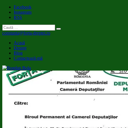
Facebook
Instagram
RSS
constanta@forta-dreptei.ro
Acasă
Despre
Blog
Contactează-mă