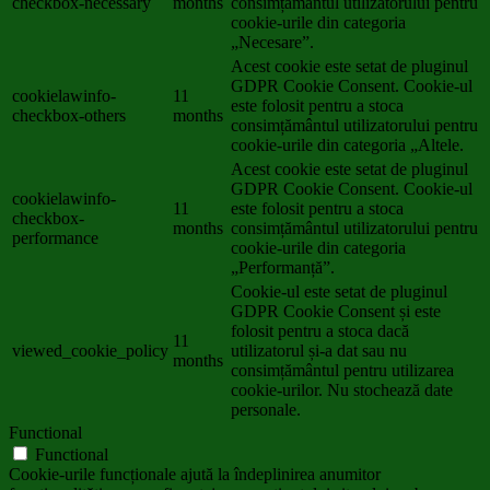
checkbox-necessary
months
consimțământul utilizatorului pentru
cookie-urile din categoria
„Necesare”.
Acest cookie este setat de pluginul
GDPR Cookie Consent. Cookie-ul
cookielawinfo-
11
este folosit pentru a stoca
checkbox-others
months
consimțământul utilizatorului pentru
cookie-urile din categoria „Altele.
Acest cookie este setat de pluginul
GDPR Cookie Consent. Cookie-ul
cookielawinfo-
11
este folosit pentru a stoca
checkbox-
months
consimțământul utilizatorului pentru
performance
cookie-urile din categoria
„Performanță”.
Cookie-ul este setat de pluginul
GDPR Cookie Consent și este
folosit pentru a stoca dacă
11
viewed_cookie_policy
utilizatorul și-a dat sau nu
months
consimțământul pentru utilizarea
cookie-urilor. Nu stochează date
personale.
Functional
Functional
Cookie-urile funcționale ajută la îndeplinirea anumitor