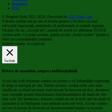
Instagram
RSS
© Bogdan Bola 2021-2024. Dezvoltat de
AR Cyber Lab
.
Folosim cookie-uri pe site-ul nostru pentru a vă oferi cea mai
relevantă experiență, amintindu-vă preferințele și vizitele repetate.
Făcând clic pe „Accept tot”, sunteți de acord cu utilizarea TOATE
cookie-urile. Cu toate acestea, puteți accesa „Setări cookie” pentru a
oferi un consimțământ controlat.
Setările cookie
Acceptă tot
Închide
Privire de ansamblu asupra confidențialității
Acest site web folosește cookie-uri pentru a vă îmbunătăți experiența
în timp ce navigați pe site. Dintre acestea, cookie-urile care sunt
clasificate ca fiind necesare sunt stocate în browser-ul dvs., deoarece
sunt esențiale pentru funcționarea funcționalităților de bază ale site-
ului web. De asemenea, folosim cookie-uri de la terți care ne ajută să
analizăm și să înțelegem cum utilizați acest site web. Aceste cookie-
uri vor fi stocate în browser-ul dumneavoastră numai cu acordul