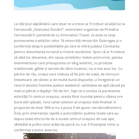
La sfârşitul săptămânii care doar ce a trecut ar fi trebuit să aibă loc la
Cernavodă „Festivalul Dunării”, eveniment organizat de Primăria
Cernavodă în parteneriat cu Innovation Travel, ce avea ca scop
promovarea tradiţiilor celor 18 minorităţi etnice din Dobrogea și o
conferinţă despre posibilităţile pe care le oferă judeţul Constanţa
pentru dezvoltarea turistică a rivierei dunărene. Spun că ar fi trebuit
să aibă loc deoarece, din cauza condiţiilor meteo potrivnice, partea
evenimentului care presupunea un târg autentic, cu produse
tradiţionale, gătite şi servite de către localnici, nu a mai avut loc. Cu
părere de rău, oraşul care trebuia să fie plin de viaţă, de mirosuri
îmbietoare, de cântec şi de multă bună dispoziţie, a înregistrat un
record absolut înaintea acestui weekend: cantitatea de apă căzută pe
metrul pătrat a depăşit 150 de litri, fapt ce a condus la paralizarea
activităţii în centrul oraşului, acesta fiind inundat pentru câteva ore
bune (din păcate, noul canal colector al oraşului este finalizat in
proporţie de doar 95% şi nu a putut fi de ajutor cernăvodărenilor).
Însă, prin intervenţia rapidă a autorităţilor publice locale care au
depus toate eforturile de a scoate centrul oraşului de sub ape,
sâmbătă la prânz totul arăta de parcă nu s-ar fi întamplat nimic şi
conferinţa a putut avea loc.