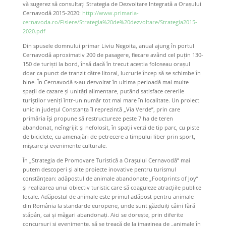
vă sugerez să consultaţi Strategia de Dezvoltare Integrată a Oraşului
Cernavodă 2015-2020:
http://www.primaria-
cernavoda.ro/Fisiere/Strategia%20de%20dezvoltare/Strategia2015-
2020.pdf
Din spusele domnului primar Liviu Negoita, anual ajung în portul
Cernavodă aproximativ 200 de pasagere, fiecare având cel puţin 130-
150 de turişti la bord, însă dacă în trecut aceştia foloseau oraşul
doar ca punct de tranzit către litoral, lucrurie încep să se schimbe în
bine. În Cernavodă s-au dezvoltat în ultima perioadă mai multe
spaţii de cazare şi unităţi alimentare, putând satisface cererile
turiştilor veniţi într-un număr tot mai mare în localitate. Un proiect
unic in judeţul Constanţa îl reprezintă „Via Verde”, prin care
primăria îşi propune să restructureze peste 7 ha de teren
abandonat, neîngrijit şi nefolosit, în spaţii verzi de tip parc, cu piste
de biciclete, cu amenajări de petrecere a timpului liber prin sport,
mişcare şi evenimente culturale.
În „Strategia de Promovare Turistică a Oraşului Cernavodă” mai
putem descoperi şi alte proiecte inovative pentru turismul
constănţean: adăpostul de animale abandonate „Footprints of Joy”
şi realizarea unui obiectiv turistic care să coaguleze atracţiile publice
locale. Adăpostul de animale este primul adăpost pentru animale
din România la standarde europene, unde sunt găzduiți câini fără
stăpân, cai și măgari abandonați. Aici se doreşte, prin diferite
concursuri şi evenimente, să se treacă de la imaginea de „animale în