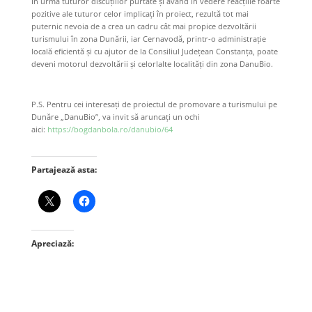
În urma tuturor discuţiilor purtate şi având în vedere reacţiile foarte
pozitive ale tuturor celor implicaţi în proiect, rezultă tot mai
puternic nevoia de a crea un cadru cât mai propice dezvoltării
turismului în zona Dunării, iar Cernavodă, printr-o administraţie
locală eficientă şi cu ajutor de la Consiliul Judeţean Constanţa, poate
deveni motorul dezvoltării şi celorlalte localităţi din zona DanuBio.
P.S. Pentru cei interesaţi de proiectul de promovare a turismului pe
Dunăre „DanuBio”, va invit să aruncaţi un ochi
aici:
https://bogdanbola.ro/danubio/64
Partajează asta:
Apreciază: