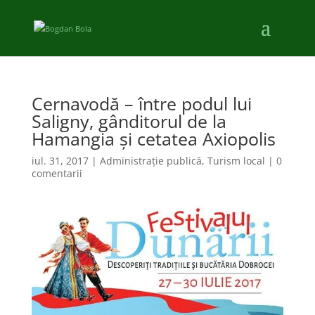
Cernavodă – între podul lui
Saligny, gânditorul de la
Hamangia și cetatea Axiopolis
iul. 31, 2017
|
Administraţie publică
,
Turism local
|
0
comentarii