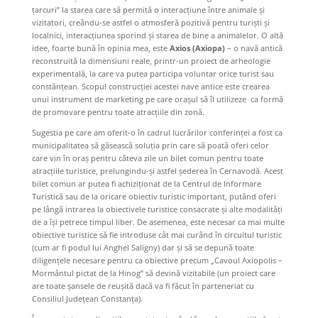
ţarcuri” la starea care să permită o interacţiune între animale şi
vizitatori, creându-se astfel o atmosferă pozitivă pentru turişti şi
localnici, interacţiunea sporind şi starea de bine a animalelor. O altă
idee, foarte bună în opinia mea, este
Axios (Axiopa)
– o navă antică
reconstruită la dimensiuni reale, printr-un proiect de arheologie
experimentală, la care va putea participa voluntar orice turist sau
constănţean. Scopul construcţiei acestei nave antice este crearea
unui instrument de marketing pe care oraşul să îl utilizeze ca formă
de promovare pentru toate atracţiile din zonă.
Sugestia pe care am oferit-o în cadrul lucrărilor conferinţei a fost ca
municipalitatea să găsească soluţia prin care să poată oferi celor
care vin în oraş pentru câteva zile un bilet comun pentru toate
atracţiile turistice, prelungindu-şi astfel şederea în Cernavodă. Acest
bilet comun ar putea fi achiziţionat de la Centrul de Informare
Turistică sau de la oricare obiectiv turistic important, putând oferi
pe lângă intrarea la obiectivele turistice consacrate şi alte modalităţi
de a îşi petrece timpul liber. De asemenea, este necesar ca mai multe
obiective turistice să fie introduse cât mai curând în circuitul turistic
(cum ar fi podul lui Anghel Saligny) dar şi să se depună toate
diligenţele necesare pentru ca obiective precum „Cavoul Axiopolis –
Mormântul pictat de la Hinog” să devină vizitabile (un proiect care
are toate şansele de reuşită dacă va fi făcut în parteneriat cu
Consiliul Judeţean Constanţa).