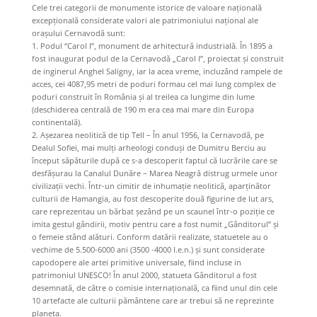
Cele trei categorii de monumente istorice de valoare națională
excepțională considerate valori ale patrimoniului național ale
orașului Cernavodă sunt:
1. Podul “Carol I”, monument de arhitectură industrială. În 1895 a
fost inaugurat podul de la Cernavodă „Carol I”, proiectat și construit
de inginerul Anghel Saligny, iar la acea vreme, incluzând rampele de
acces, cei 4087,95 metri de poduri formau cel mai lung complex de
poduri construit în România și al treilea ca lungime din lume
(deschiderea centrală de 190 m era cea mai mare din Europa
continentală).
2. Așezarea neolitică de tip Tell – În anul 1956, la Cernavodă, pe
Dealul Sofiei, mai mulți arheologi conduși de Dumitru Berciu au
început săpăturile după ce s-a descoperit faptul că lucrările care se
desfășurau la Canalul Dunăre – Marea Neagră distrug urmele unor
civilizații vechi. Într-un cimitir de inhumație neolitică, aparținător
culturii de Hamangia, au fost descoperite două figurine de lut ars,
care reprezentau un bărbat șezând pe un scaunel într-o poziție ce
imita gestul gândirii, motiv pentru care a fost numit „Gânditorul” și
o femeie stând alături. Conform datării realizate, statuetele au o
vechime de 5.500-6000 ani (3500 -4000 I.e.n.) și sunt considerate
capodopere ale artei primitive universale, fiind incluse in
patrimoniul UNESCO! În anul 2000, statueta Gânditorul a fost
desemnată, de către o comisie internațională, ca fiind unul din cele
10 artefacte ale culturii pământene care ar trebui să ne reprezinte
planeta.