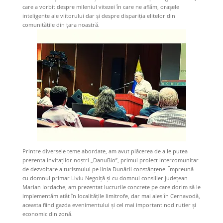
care a vorbit despre mileniul vitezei în care ne aflăm, oraşele
inteligente ale viitorului dar şi despre dispariţia elitelor din
comunităţile din ţara noastră.
Printre diversele teme abordate, am avut plăcerea de a le putea
prezenta invitaţilor noştri „DanuBio”, primul proiect intercomunitar
de dezvoltare a turismului pe linia Dunării constănţene. Împreună
cu domnul primar Liviu Negoiţă şi cu domnul consilier judeţean
Marian Iordache, am prezentat lucrurile concrete pe care dorim să le
implementăm atât în localităţile limitrofe, dar mai ales în Cernavodă,
aceasta fiind gazda evenimentului şi cel mai important nod rutier şi
economic din zonă.