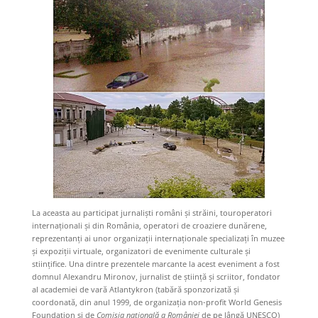
La aceasta au participat jurnalişti români şi străini, touroperatori
internaţionali şi din România, operatori de croaziere dunărene,
reprezentanţi ai unor organizaţii internaţionale specializaţi în muzee
şi expoziţii virtuale, organizatori de evenimente culturale şi
stiinţifice. Una dintre prezentele marcante la acest eveniment a fost
domnul Alexandru Mironov, jurnalist de ştiinţă şi scriitor, fondator
al academiei de vară Atlantykron (tabără sponzorizată și
coordonată, din anul 1999, de organizația non-profit World Genesis
Foundation și de
Comisia na
ț
ională a României
de pe lângă UNESCO)