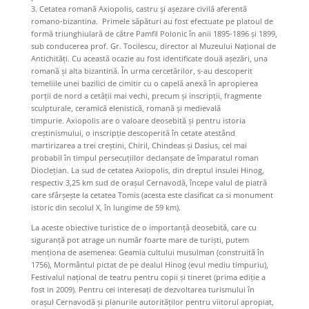
3. Cetatea romană Axiopolis, castru și așezare civilă aferentă
romano-bizantina. Primele săpături au fost efectuate pe platoul de
formă triunghiulară de către Pamfil Polonic în anii 1895-1896 și 1899,
sub conducerea prof. Gr. Tocilescu, director al Muzeului Național de
Antichități. Cu această ocazie au fost identificate două așezări, una
romană și alta bizantină. În urma cercetărilor, s-au descoperit
temeliile unei bazilici de cimitir cu o capelă anexă în apropierea
porții de nord a cetății mai vechi, precum și inscripții, fragmente
sculpturale, ceramică elenistică, romană și medievală
timpurie. Axiopolis are o valoare deosebită și pentru istoria
creștinismului, o inscripție descoperită în cetate atestând
martirizarea a trei creștini, Chiril, Chindeas și Dasius, cel mai
probabil în timpul persecuțiilor declanșate de împaratul roman
Dioclețian. La sud de cetatea Axiopolis, din dreptul insulei Hinog,
respectiv 3,25 km sud de orașul Cernavodă, începe valul de piatră
care sfârșește la cetatea Tomis (acesta este clasificat ca si monument
istoric din secolul X, în lungime de 59 km).
La aceste obiective turistice de o importanţă deosebită, care cu
siguranţă pot atrage un număr foarte mare de turişti, putem
menţiona de asemenea: Geamia cultului musulman (construită în
1756), Mormântul pictat de pe dealul Hinog (evul mediu timpuriu),
Festivalul naţional de teatru pentru copii şi tineret (prima ediţie a
fost in 2009). Pentru cei interesaţi de dezvoltarea turismului în
oraşul Cernavodă şi planurile autorităţilor pentru viitorul apropiat,