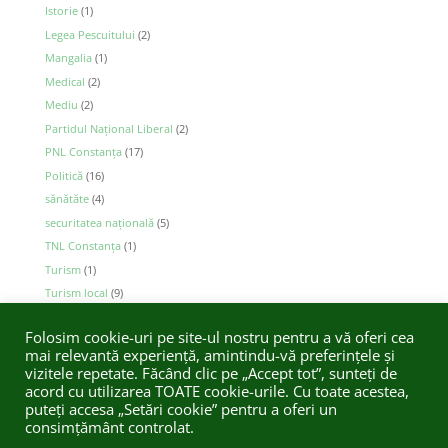
Istorie
(1)
Legea Pescuitului
(2)
Mangalia
(1)
Medical
(2)
Mediu
(2)
Partidul Național Liberal
(2)
PNL Constanţa
(17)
Politică
(16)
sănătăte
(4)
securitatea naţională
(5)
TNL Constanța
(1)
Turism
(1)
Turism local
(9)
vergil chitac
(2)
Folosim cookie-uri pe site-ul nostru pentru a vă oferi cea
mai relevantă experiență, amintindu-vă preferințele și
vizitele repetate. Făcând clic pe „Accept tot”, sunteți de
acord cu utilizarea TOATE cookie-urile. Cu toate acestea,
Acasă
Despre
Blog
Contactează-mă
puteți accesa „Setări cookie” pentru a oferi un
consimțământ controlat.