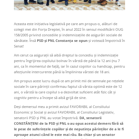
Aceasta este inițiativa legislativă pe care am propus-o, alături de
colegii mei din Forța Dreptei, în anul 2022 în sensul modificării OUG
158/2005 privind concediile și indemnizațiile de asigurări sociale de
sănătate. Însă
PSD și PNL Constanța se opun
și votează împotrivă în
Senat!
Am cerut ca asigurații să aibă dreptul la concediu și indemnizație
pentru îngrijirea copilului bolnav în vârstă de până la 12 ani (nu 7
ani, ca în momentul de față), iar în cazul copiilor cu handicap, pentru
afecțiunile intercurente până la împlinirea vârstei de 18 ani.
Am propus acest lucru după ce am primit mii de semnale pe rețelele
sociale în care părinții confirmau faptul că vârsta optimă este de 12
ani, o vârstă la care copilul s-a dezvoltat suficient atât fizic cât și
cognitiv pentru a începe să aibă grijă de sine.
Deși demersul meu a primit avizul FAVORABIL al Consiliului
Economic și Social și avizul FAVORABIL al Consiliului Legislativ,
senatorii PSD și PNL au votat împotrivă.
DA, senatorii
CONSTĂNȚENI de la PSD și PNL s-au opus acestui demers fără să
le pese de suferințele copiilor și de neputința părinților de a le fi
aproape atunci când le este mai rău. Ba chiar și un senator