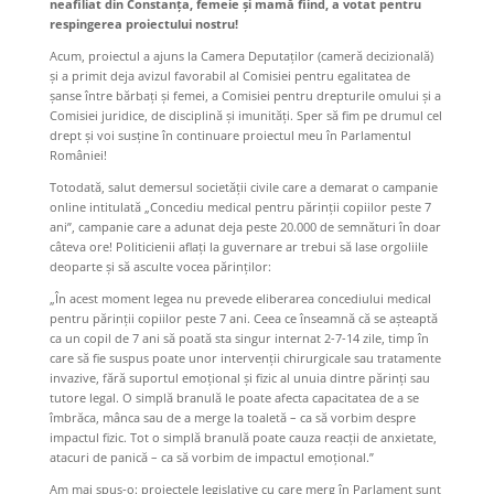
neafiliat din Constanța, femeie și mamă fiind, a votat pentru
respingerea proiectului nostru!
Acum, proiectul a ajuns la Camera Deputaților (cameră decizională)
și a primit deja avizul favorabil al Comisiei pentru egalitatea de
șanse între bărbați și femei, a Comisiei pentru drepturile omului și a
Comisiei juridice, de disciplină și imunități. Sper să fim pe drumul cel
drept și voi susține în continuare proiectul meu în Parlamentul
României!
Totodată, salut demersul societății civile care a demarat o campanie
online intitulată „Concediu medical pentru părinții copiilor peste 7
ani”, campanie care a adunat deja peste 20.000 de semnături în doar
câteva ore! Politicienii aflați la guvernare ar trebui să lase orgoliile
deoparte și să asculte vocea părinților:
„În acest moment legea nu prevede eliberarea concediului medical
pentru părinții copiilor peste 7 ani. Ceea ce înseamnă că se așteaptă
ca un copil de 7 ani să poată sta singur internat 2-7-14 zile, timp în
care să fie suspus poate unor intervenții chirurgicale sau tratamente
invazive, fără suportul emoțional și fizic al unuia dintre părinți sau
tutore legal. O simplă branulă le poate afecta capacitatea de a se
îmbrăca, mânca sau de a merge la toaletă – ca să vorbim despre
impactul fizic. Tot o simplă branulă poate cauza reacții de anxietate,
atacuri de panică – ca să vorbim de impactul emoțional.”
Am mai spus-o: proiectele legislative cu care merg în Parlament sunt