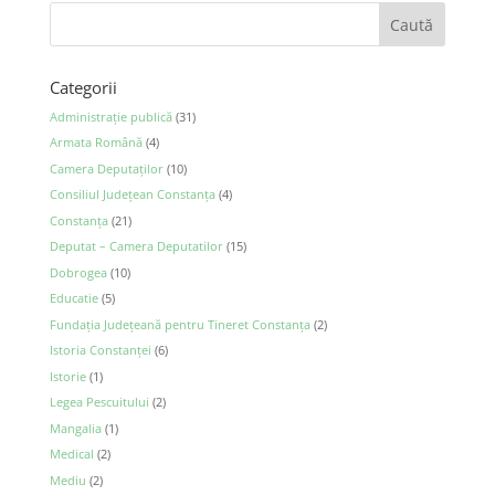
Categorii
Administraţie publică
(31)
Armata Română
(4)
Camera Deputaţilor
(10)
Consiliul Județean Constanța
(4)
Constanța
(21)
Deputat – Camera Deputatilor
(15)
Dobrogea
(10)
Educatie
(5)
Fundația Județeană pentru Tineret Constanța
(2)
Istoria Constanței
(6)
Istorie
(1)
Legea Pescuitului
(2)
Mangalia
(1)
Medical
(2)
Mediu
(2)