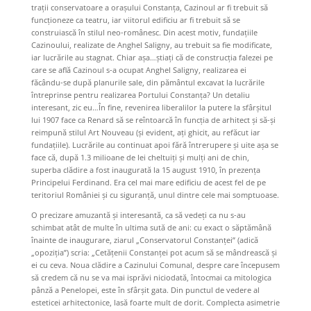
trații conservatoare a orașului Constanța, Cazinoul ar fi trebuit să
funcționeze ca teatru, iar viitorul edificiu ar fi trebuit să se
construiască în stilul neo-românesc. Din acest motiv, fundațiile
Cazinoului, realizate de Anghel Saligny, au trebuit sa fie modificate,
iar lucrările au stagnat. Chiar așa…știați că de construcția falezei pe
care se află Cazinoul s-a ocupat Anghel Saligny, realizarea ei
făcându-se după planurile sale, din pământul excavat la lucrările
întreprinse pentru realizarea Portului Constanța? Un detaliu
interesant, zic eu…În fine, revenirea liberalilor la putere la sfârșitul
lui 1907 face ca Renard să se reîntoarcă în funcția de arhitect și să-și
reimpună stilul Art Nouveau (și evident, ați ghicit, au refăcut iar
fundațiile). Lucrările au continuat apoi fără întrerupere și uite așa se
face că, după 1.3 milioane de lei cheltuiți și mulți ani de chin,
superba clădire a fost inaugurată la 15 august 1910, în prezența
Principelui Ferdinand. Era cel mai mare edificiu de acest fel de pe
teritoriul României și cu siguranță, unul dintre cele mai somptuoase.
O precizare amuzantă și interesantă, ca să vedeți ca nu s-au
schimbat atât de multe în ultima sută de ani: cu exact o săptămână
înainte de inaugurare, ziarul „Conservatorul Constanței” (adică
„opoziția”) scria: „Cetățenii Constanței pot acum să se mândrească și
ei cu ceva. Noua clădire a Cazinului Comunal, despre care începusem
să credem că nu se va mai isprăvi niciodată, întocmai ca mitologica
pânză a Penelopei, este în sfârșit gata. Din punctul de vedere al
esteticei arhitectonice, lasă foarte mult de dorit. Complecta asimetrie