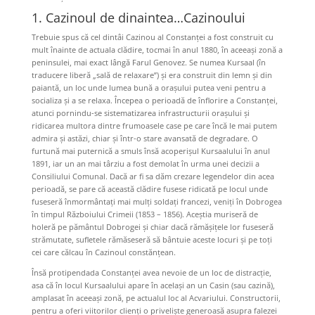
1. Cazinoul de dinaintea…Cazinoului
Trebuie spus că cel dintâi Cazinou al Constanței a fost construit cu
mult înainte de actuala clădire, tocmai în anul 1880, în aceeași zonă a
peninsulei, mai exact lângă Farul Genovez. Se numea Kursaal (în
traducere liberă „sală de relaxare”) și era construit din lemn și din
paiantă, un loc unde lumea bună a orașului putea veni pentru a
socializa și a se relaxa. Începea o perioadă de înflorire a Constanței,
atunci pornindu-se sistematizarea infrastructurii orașului și
ridicarea multora dintre frumoasele case pe care încă le mai putem
admira și astăzi, chiar și într-o stare avansată de degradare. O
furtună mai puternică a smuls însă acoperișul Kursaalului în anul
1891, iar un an mai târziu a fost demolat în urma unei decizii a
Consiliului Comunal. Dacă ar fi sa dăm crezare legendelor din acea
perioadă, se pare că această clădire fusese ridicată pe locul unde
fuseseră înmormântați mai mulți soldați francezi, veniți în Dobrogea
în timpul Războiului Crimeii (1853 – 1856). Aceștia muriseră de
holeră pe pământul Dobrogei și chiar dacă rămășițele lor fuseseră
strămutate, sufletele rămăseseră să bântuie aceste locuri și pe toți
cei care călcau în Cazinoul constănțean.
Însă protipendada Constanței avea nevoie de un loc de distracție,
asa că în locul Kursaalului apare în același an un Casin (sau cazină),
amplasat în aceeași zonă, pe actualul loc al Acvariului. Constructorii,
pentru a oferi viitorilor clienți o priveliște generoasă asupra falezei