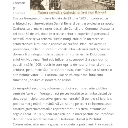
Constan
ței,
liberalul
Cristea Georgescu încheie la data de 23 iulie 1903 un contract cu
arhitectul româno-elvețian Daniel Renard pentru proiectarea noului
Cazinou, ca urmare a unor decizii ale Consiliului Comunal. Acesta, la
cei doar 32 de ani, doar ce trecuse printr-o experiență personală
nefastă, care se va reflecta, susțin mulți istorici, în lucrarea sa
arhitectonică: îi murise logodnica de curând. Planurile acestuia
prevedeau, de la bun început, construcția viitoarei clădiri, care se
dorea a fi un elogiu închinat stăpânirii românești în Dobrogea, în
stilul Art Nouveau, fiind sub influența cosmopolită a cazinourilor
epocii. Însă în 1905, lucrările sunt oprite de noul primar și un nou
arhitect, pe numele său Petre Antonescu, este însărcinat să ofere o
altă viziune viitorului Cazinou. Dar să vă explic mai întâi cum
funcționa „politichia” noastră pe atunci…
La începutul secolului, culoarea politică a administrației publice
centrale (care o influența direct pe cea locală) se schimba destul de
des, pe principiul „rotativei guvernamentale”. Si pentru că istoria și
politica merg mână-n mână, vă voi spune pe scurt ce însemna asta:
rotativa guvernamentală a reprezentant un sistem introdus de
regele Carol I în 1895, prin care cele două mari partide ale României
din perioada modernă, Partidul Național Liberal și Partidul
Conservator, alternau la guvernare odată la patru ani. Prin această