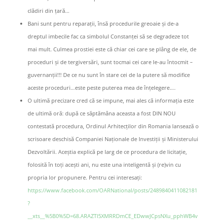
clădiri din țară…
Bani sunt pentru reparații, însă procedurile greoaie și de-a
dreptul imbecile fac ca simbolul Constanței să se degradeze tot
mai mult. Culmea prostiei este că chiar cei care se plâng de ele, de
proceduri și de tergiversări, sunt tocmai cei care le-au întocmit –
guvernanții!!! De ce nu sunt în stare cei de la putere să modifice
aceste proceduri…este peste puterea mea de înțelegere….
O ultimă precizare cred că se impune, mai ales că informația este
de ultimă oră: după ce săptămâna aceasta a fost DIN NOU
contestată procedura, Ordinul Arhitecților din Romania lansează o
scrisoare deschisă Companiei Naționale de Investiții și Ministerului
Dezvoltării. Aceștia explică pe larg de ce procedura de licitație,
folosită în toți acești ani, nu este una inteligentă și (re)vin cu
propria lor propunere. Pentru cei interesați:
https://www.facebook.com/OARNational/posts/2489840411082181
?
__xts__%5B0%5D=68.ARAZTl5XMRRDmCE_EDwwJCpsNXu_pphWB4v