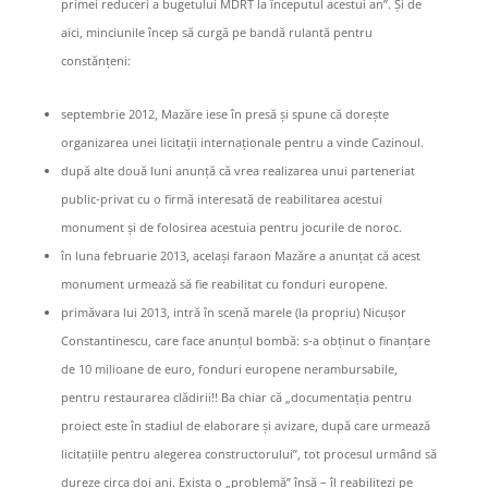
primei reduceri a bugetului MDRT la începutul acestui an”. Și de
aici, minciunile încep să curgă pe bandă rulantă pentru
constănțeni:
septembrie 2012, Mazăre iese în presă și spune că dorește
organizarea unei licitații internaționale pentru a vinde Cazinoul.
după alte două luni anunță că vrea realizarea unui parteneriat
public-privat cu o firmă interesată de reabilitarea acestui
monument și de folosirea acestuia pentru jocurile de noroc.
în luna februarie 2013, același faraon Mazăre a anunțat că acest
monument urmează să fie reabilitat cu fonduri europene.
primăvara lui 2013, intră în scenă marele (la propriu) Nicușor
Constantinescu, care face anunțul bombă: s-a obținut o finanțare
de 10 milioane de euro, fonduri europene nerambursabile,
pentru restaurarea clădirii!! Ba chiar că „documentația pentru
proiect este în stadiul de elaborare și avizare, după care urmează
licitațiile pentru alegerea constructorului”, tot procesul urmând să
dureze circa doi ani. Exista o „problemă” însă – îl reabilitezi pe