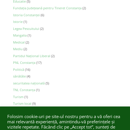
Educatie
(5)
Fundația Județeană pentru Tineret Constanța
(2)
Istoria Constanței
(6)
Istorie
(1)
Legea Pescuitului
(2)
Mangalia
(1)
Medical
(2)
Mediu
(2)
Partidul Național Liberal
(2)
PNL Constanţa
(17)
Politică
(16)
sănătăte
(4)
securitatea naţională
(5)
TNL Constanța
(1)
Turism
(1)
Turism local
(9)
vergil chitac
(2)
Folosim cookie-uri pe site-ul nostru pentru a vă oferi cea
mai relevantă experiență, amintindu-vă preferințele și
vizitele repetate. Făcând clic pe „Accept tot”, sunteți de