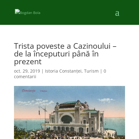
Trista poveste a Cazinoului –
de la începuturi până în
prezent
oct. 29, 2019
|
Istoria Constanței
,
Turism
|
0
comentarii