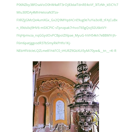
P06NZby38fOsaVoO0hW4aRT3rOj83dalTdnRE4oVf_3ITzNh_kEiCYc7
Mlu30fDAj4MhHeIoiaN3Tzx-
FXRZjjGMcQe4umXGx_Gx2Q9MYqdACnE9ug0e7uYia3oIB_tFAjCuBx
n_X9dsXxJ9HV6-mSXCPIC-sTpnzpak7rhvoT65gQoj92U6ktVY-
lYqHpmvza_nqGGydOvPCBpolZlXpae_MyuG-hVH54kh7eBBMYrJh-
F6m6patjggvsdR37bSmyRkPHfo1Kj-
NEbHfVdcIeLQZLme81hkFC0_tHURZ9GbXUi5yMi70yw&__tn__=K-R