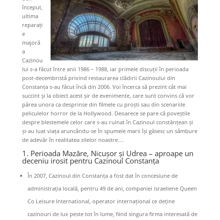
început,
ultima
reparați
e
majoră
a
Cazinou
lui s-a făcut între anii 1986 – 1988, iar primele discuții în perioada
post-decembristă privind restaurarea clădirii Cazinoului din
Constanța s-au făcut încă din 2006. Voi încerca să prezint cât mai
succint și la obiect acest șir de evenimente, care sunt convins că vor
părea unora ca desprinse din filmele cu proști sau din scenariile
peliculelor horror de la Hollywood. Deoarece se pare că poveștile
despre blestemele celor care s-au ruinat în Cazinoul constănțean și
și-au luat viața aruncându-se în spumele marii își găsesc un sâmbure
de adevăr în realitatea zilelor noastre….
1. Perioada Mazăre, Nicușor și Udrea – aproape un
deceniu irosit pentru Cazinoul Constanța
În 2007, Cazinoul din Constanța a fost dat în concesiune de
administrația locală, pentru 49 de ani, companiei israeliene Queen
Co Leisure International, operator internațional ce deține
cazinouri de lux peste tot în lume, fiind singura firma interesată de