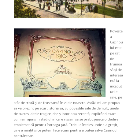
Poveste
a
Cazinou
lui este
pe cât
de
frumoa
să și de
interesa
ntă la
început
urile
sale, pe
atât de tristă și de frustrantă în zilele noastre. Astăzi mi-am propus
să vă prezint pe scurt istoria sa, cu poveștile sale de demult, unele
de succes, altele tragice, dar și istoria sa recentă, explicând exact
cum am ajuns în stadiul în care riscăm să se prăbușească o clădire
emblematică pentru întreaga țară. Trebuie înțeles unde s-a greșit,
cine a mințit și ce putem face acum pentru a putea salva Cazinoul
constănțean.