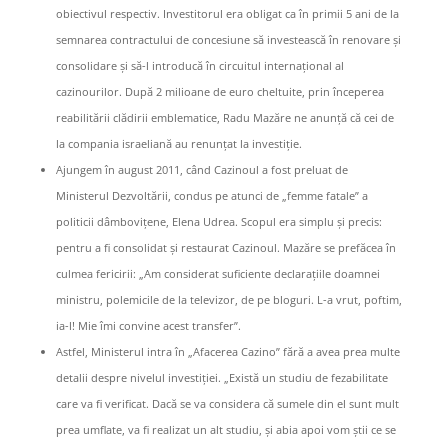
obiectivul respectiv. Investitorul era obligat ca în primii 5 ani de la
semnarea contractului de concesiune să investească în renovare și
consolidare și să-l introducă în circuitul internațional al
cazinourilor. După 2 milioane de euro cheltuite, prin începerea
reabilitării clădirii emblematice, Radu Mazăre ne anunță că cei de
la compania israeliană au renunțat la investiție.
Ajungem în august 2011, când Cazinoul a fost preluat de
Ministerul Dezvoltării, condus pe atunci de „femme fatale” a
politicii dâmbovițene, Elena Udrea. Scopul era simplu și precis:
pentru a fi consolidat și restaurat Cazinoul. Mazăre se prefăcea în
culmea fericirii: „Am considerat suficiente declarațiile doamnei
ministru, polemicile de la televizor, de pe bloguri. L-a vrut, poftim,
ia-l! Mie îmi convine acest transfer”.
Astfel, Ministerul intra în „Afacerea Cazino” fără a avea prea multe
detalii despre nivelul investiției. „Există un studiu de fezabilitate
care va fi verificat. Dacă se va considera că sumele din el sunt mult
prea umflate, va fi realizat un alt studiu, și abia apoi vom știi ce se