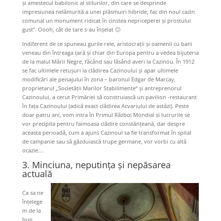
şi amestecul babilonic al stilurilor, din care se desprinde
impresiunea nelămurită a unei plăsmuiri hibride, fac din noul cazin
comunal un monument ridicat în cinstea nepriceperei și prostului
gust”. Oooh, cât de tare s-au înșelat 🙂
Indiferent de ce spuneau gurile rele, aristocrații și oamenii cu bani
veneau din întreaga țară și chiar din Europa pentru a vedea bijuteria
de la malul Mării Negre, făcând sau lăsând averi la Cazinou. În 1912
se fac ultimele retușuri la clădirea Cazinoului și apar ultimele
modificări ale peisajului în zona – baronul Edgar de Marcay,
proprietarul „Societății Marilor Stabilimente“ şi antreprenorul
Cazinoului, a cerut Primăriei să construiască un pavilion -restaurant
în fața Cazinoului (adică exact clădirea Acvariului de astăzi). Peste
doar patru ani, vom intra în Primul Război Mondial și lucrurile se
vor precipita pentru faimoasa clădire constănțeană, dar despre
aceasta perioadă, cum a ajuns Cazinoul sa fie transformat în spital
de campanie sau să găzduiască trupe germane, vor vorbi cu altă
ocazie….
3. Minciuna, neputința și nepăsarea
actuală
Ca sa ne
înțelege
m de la
bun