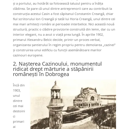
și a portului, au hotărât sa folosească taluzul pentru a înălța
clădirea. Se pare că unul dintre antreprenorii care au contribuit la
construcția acestui Casin a fost căpitanul Constantin Creangă, chiar
fiul scriitorului Ion Creangă și tatăl lui Horia Creangă, unul dintre cei
mai mari arhitecți români ai perioadei interbelice. Nici această nouă
structură, practic o clădire provizorie construită din lemn, dar cu un
interior elegant, nu a avut o viață prea lungă. În aprilie 1902,
primarul Alexandru Belcic decide, printr-un proces verbal,
organizarea șantierului în regim propriu pentru demolarea „cazinei”
și construirea unui edificiu cu funcții asemănătoare marilor
cazinouri europene.
2. Nașterea Cazinoului, monumentul
ridicat drept mărturie a stăpânirii
românești în Dobrogea
Încă din
1903,
unul
dintre
cei mai
destoini
ci
primari
ai