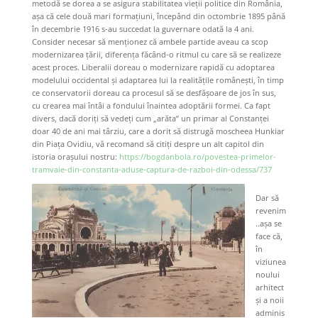
metodă se dorea a se asigura stabilitatea vieții politice din România,
așa că cele două mari formațiuni, începând din octombrie 1895 până
în decembrie 1916 s-au succedat la guvernare odată la 4 ani.
Consider necesar să menționez că ambele partide aveau ca scop
modernizarea țării, diferența făcând-o ritmul cu care să se realizeze
acest proces. Liberalii doreau o modernizare rapidă cu adoptarea
modelului occidental și adaptarea lui la realitățile românești, în timp
ce conservatorii doreau ca procesul să se desfășoare de jos în sus,
cu crearea mai întâi a fondului înaintea adoptării formei. Ca fapt
divers, dacă doriți să vedeți cum „arăta” un primar al Constanței
doar 40 de ani mai târziu, care a dorit să distrugă moscheea Hunkiar
din Piața Ovidiu, vă recomand să citiți despre un alt capitol din
istoria orașului nostru:
https://bogdanbola.ro/povestea-primelor-
tramvaie-din-constanta-aduse-captura-de-razboi-din-odessa/737
Dar să
revenim
..așa se
face că,
în
viziunea
noului
arhitect
și a noii
adminis