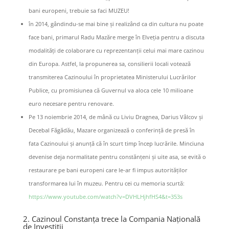
bani europeni, trebuie sa faci MUZEU!
în 2014, gândindu-se mai bine și realizând ca din cultura nu poate
face bani, primarul Radu Mazăre merge în Elveția pentru a discuta
modalități de colaborare cu reprezentanții celui mai mare cazinou
din Europa. Astfel, la propunerea sa, consilierii locali votează
transmiterea Cazinoului în proprietatea Ministerului Lucrărilor
Publice, cu promisiunea că Guvernul va aloca cele 10 milioane
euro necesare pentru renovare.
Pe 13 noiembrie 2014, de mână cu Liviu Dragnea, Darius Vâlcov și
Decebal Făgădău, Mazare organizează o conferință de presă în
fata Cazinoului și anunță că în scurt timp încep lucrările. Minciuna
devenise deja normalitate pentru constănțeni și uite asa, se evită o
restaurare pe bani europeni care le-ar fi impus autorităților
transformarea lui în muzeu. Pentru cei cu memoria scurtă:
https://www.youtube.com/watch?v=DVHLHjhfHS4&t=353s
2. Cazinoul Constanța trece la Compania Națională
de Investiții