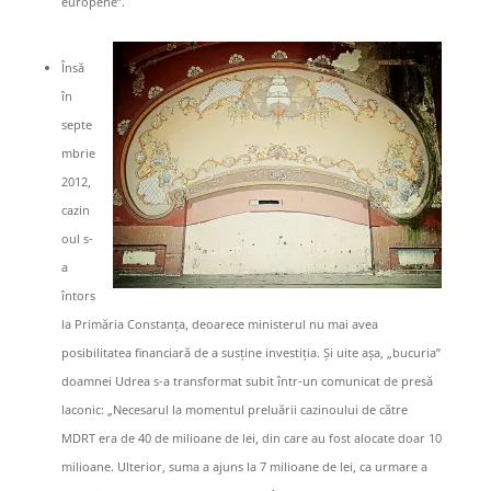
europene”.
Însă
în
septe
mbrie
2012,
cazin
oul s-
a
întors
la Primăria Constanța, deoarece ministerul nu mai avea
posibilitatea financiară de a susține investiția. Și uite așa, „bucuria”
doamnei Udrea s-a transformat subit într-un comunicat de presă
laconic: „Necesarul la momentul preluării cazinoului de către
MDRT era de 40 de milioane de lei, din care au fost alocate doar 10
milioane. Ulterior, suma a ajuns la 7 milioane de lei, ca urmare a