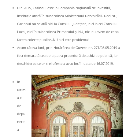
Din 2015, Cazinoul este la Compania Națională de Investiții,
instituție aflată în subordinea Ministerului Dezvoltării. Deci NU,
Cazinoul nu se află nici la Consiliul Județean, nici la cel Consiliul
Local, nici în subordinea Primarului și NU, nici nu avem de ce sa
facem colecte publice..NU aici este problema!
Acum câteva luni, prin Hotărârea de Guvern nr. 271/08.05.2019 a
fost demarată cea de-a patra procedură de achiziție publică, iar
deschiderea celor trei oferte a avut loc în data de 16.07.2019.
În
ultim
a zi
de
depu
nere
a