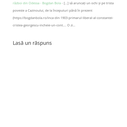
război din Odessa - Bogdan Bola
- […] să aruncați un ochi și pe trista
poveste a Cazinoului, de la începuturi până în prezent
(https://bogdanbola.ro/inca-din-1903-primarul-liberal-al-constantei-
cristea-georgescu-incheie-un-cont…. O zi…
Lasă un răspuns