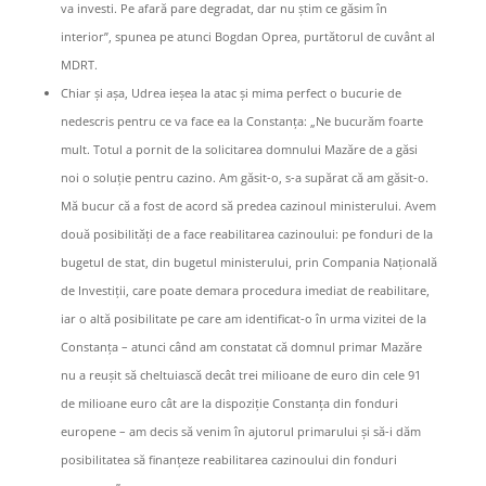
va investi. Pe afară pare degradat, dar nu știm ce găsim în
interior”, spunea pe atunci Bogdan Oprea, purtătorul de cuvânt al
MDRT.
Chiar și așa, Udrea ieșea la atac și mima perfect o bucurie de
nedescris pentru ce va face ea la Constanța: „Ne bucurăm foarte
mult. Totul a pornit de la solicitarea domnului Mazăre de a găsi
noi o soluție pentru cazino. Am găsit-o, s-a supărat că am găsit-o.
Mă bucur că a fost de acord să predea cazinoul ministerului. Avem
două posibilități de a face reabilitarea cazinoului: pe fonduri de la
bugetul de stat, din bugetul ministerului, prin Compania Națională
de Investiții, care poate demara procedura imediat de reabilitare,
iar o altă posibilitate pe care am identificat-o în urma vizitei de la
Constanța – atunci când am constatat că domnul primar Mazăre
nu a reușit să cheltuiască decât trei milioane de euro din cele 91
de milioane euro cât are la dispoziție Constanța din fonduri
europene – am decis să venim în ajutorul primarului și să-i dăm
posibilitatea să finanțeze reabilitarea cazinoului din fonduri