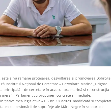
, este și va rămâne protejarea, dezvoltarea și promovarea Dobrogei
că Institutul Național de Cercetare – Dezvoltare Marină „Grigore
sa principală – de cercetare în acvacultura marină și reconstrucția
am mers în Parlament cu propuneri concrete și imediate.
 inițiativa mea legislativă – HG nr. 183/2020, modificată şi completa
litatea concesionării de suprafețe ale Mării Negre în scopuri de