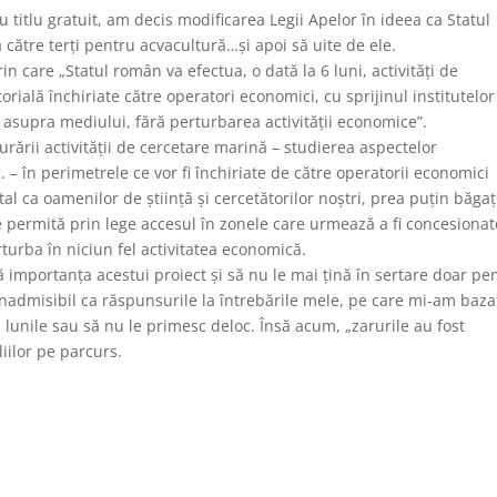
 titlu gratuit, am decis modificarea Legii Apelor în ideea ca Statul
către terți pentru acvacultură…și apoi să uite de ele.
in care „Statul român va efectua, o dată la 6 luni, activități de
rială închiriate către operatori economici, cu sprijinul institutelor
 asupra mediului, fără perturbarea activității economice”.
urării activității de cercetare marină – studierea aspectelor
. – în perimetrele ce vor fi închiriate de către operatorii economici
al ca oamenilor de știință și cercetătorilor noștri, prea puțin băgaț
 se permită prin lege accesul în zonele care urmează a fi concesionat
erturba în niciun fel activitatea economică.
ă importanța acestui proiect și să nu le mai țină în sertare doar pe
 inadmisibil ca răspunsurile la întrebările mele, pe care mi-am baza
 cu lunile sau să nu le primesc deloc. Însă acum, „zarurile au fost
liilor pe parcurs.