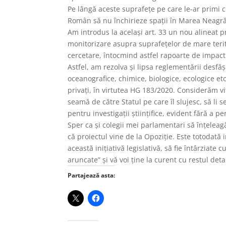
Pe lângă aceste suprafețe pe care le-ar primi cu
Român să nu închirieze spații în Marea Neagră 
Am introdus la același art. 33 un nou alineat pr
monitorizare asupra suprafețelor de mare terito
cercetare, întocmind astfel rapoarte de impact
Astfel, am rezolva și lipsa reglementării desfăș
oceanografice, chimice, biologice, ecologice etc
privați, în virtutea HG 183/2020. Considerăm vit
seamă de către Statul pe care îl slujesc, să li
pentru investigații științifice, evident fără a p
Sper ca și colegii mei parlamentari să înțeleag
că proiectul vine de la Opoziție. Este totodată
această inițiativă legislativă, să fie întârziate
aruncate” și vă voi ține la curent cu restul deta
Partajează asta: