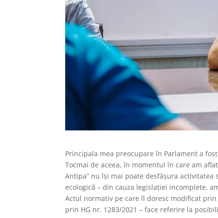
Principala mea preocupare în Parlament a fost
Tocmai de aceea, în momentul în care am aflat 
Antipa” nu își mai poate desfășura activitatea 
ecologică – din cauza legislației incomplete, 
Actul normativ pe care îl doresc modificat prin
prin HG nr. 1283/2021 – face referire la posibi