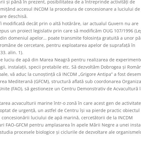
i și până în prezent, posibilitatea de a întreprinde activități de
rmițând accesul INCDM la procedura de concesionare a luciului de
are deschisă.
i modificată decât prin o altă hotărâre, iar actualul Guvern nu are
 depus un proiect legislativ prin care să modificăm OUG 107/1996 (L
ă din domeniul apelor… poate transmite folosința gratuită a unor pă
e române de cercetare, pentru exploatarea apelor de suprafață în
33. alin. 1).
e de luciu de apă din Marea Neagră pentru realizarea de experiment
gii, instalații, specii pretabile etc. Să dezvoltăm Dobrogea și Român
goale, vă aduc la cunoștință că INCDM „Grigore Antipa” a fost dese
area Mediterană (GFCM), structură aflată sub coordonarea Organiza
 Unite (FAO), să gestioneze un Centru Demonstrativ de Acvacultură 
tarea acvaculturii marine într-o zonă în care acest gen de activitat
doptat de urgență, un astfel de Centru își va pierde practic obiectul
ții concesionării luciului de apă marină, cercetătorii de la INCDM
uri FAO-GFCM pentru amplasarea în apele Mării Negre a unei instal
studia procesele biologice şi ciclurile de dezvoltare ale organismel