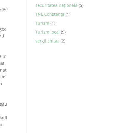
securitatea naţională
(5)
 apă
TNL Constanța
(1)
Turism
(1)
egea
Turism local
(9)
rți
vergil chitac
(2)
e în
ia.
mnat
ției
la
e
 său
aţii
or