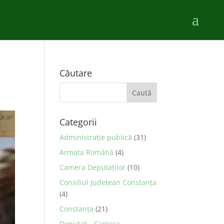
Căutare
Categorii
Administraţie publică
(31)
Armata Română
(4)
Camera Deputaţilor
(10)
Consiliul Județean Constanța
(4)
Constanța
(21)
Deputat – Camera