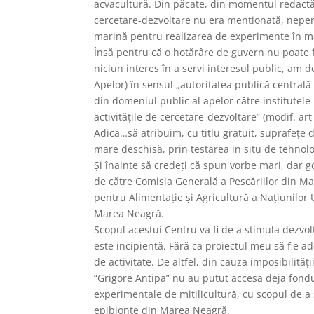
acvacultură. Din păcate, din momentul redactări
cercetare-dezvoltare nu era menționată, nepe
marină pentru realizarea de experimente în m
Însă pentru că o hotărâre de guvern nu poate f
niciun interes în a servi interesul public, am
Apelor) în sensul „autoritatea publică central
din domeniul public al apelor către institutel
activitățile de cercetare-dezvoltare” (modif. art 
Adică…să atribuim, cu titlu gratuit, suprafeț
mare deschisă, prin testarea in situ de tehnolo
Și înainte să credeți că spun vorbe mari, dar 
de către Comisia Generală a Pescăriilor din M
pentru Alimentație și Agricultură a Națiunilor
Marea Neagră.
Scopul acestui Centru va fi de a stimula dezvol
este incipientă. Fără ca proiectul meu să fie a
de activitate. De altfel, din cauza imposibilită
“Grigore Antipa” nu au putut accesa deja fond
experimentale de mitilicultură, cu scopul de a 
epibionte din Marea Neagră.