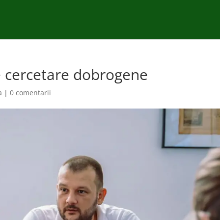
de cercetare dobrogene
a
|
0 comentarii