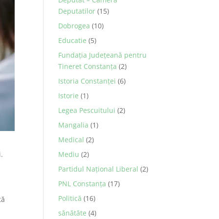
Deputatilor
(15)
Dobrogea
(10)
Educatie
(5)
Fundația Județeană pentru
Tineret Constanța
(2)
Istoria Constanței
(6)
Istorie
(1)
Legea Pescuitului
(2)
Mangalia
(1)
Medical
(2)
.
Mediu
(2)
Partidul Național Liberal
(2)
PNL Constanţa
(17)
Politică
(16)
tă
sănătăte
(4)