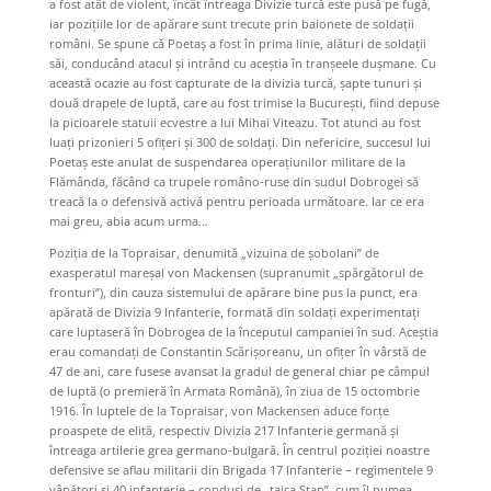
a fost atât de violent, încât întreaga Divizie turcă este pusă pe fugă,
iar pozițiile lor de apărare sunt trecute prin baionete de soldații
români. Se spune că Poetaș a fost în prima linie, alături de soldații
săi, conducând atacul și intrând cu aceștia în tranșeele dușmane. Cu
această ocazie au fost capturate de la divizia turcă, șapte tunuri și
două drapele de luptă, care au fost trimise la București, fiind depuse
la picioarele statuii ecvestre a lui Mihai Viteazu. Tot atunci au fost
luați prizonieri 5 ofițeri și 300 de soldați. Din nefericire, succesul lui
Poetaș este anulat de suspendarea operațiunilor militare de la
Flămânda, făcând ca trupele româno-ruse din sudul Dobrogei să
treacă la o defensivă activă pentru perioada următoare. Iar ce era
mai greu, abia acum urma…
Poziția de la Topraisar, denumită „vizuina de șobolani” de
exasperatul mareșal von Mackensen (supranumit „spărgătorul de
fronturi”), din cauza sistemului de apărare bine pus la punct, era
apărată de Divizia 9 Infanterie, formată din soldați experimentați
care luptaseră în Dobrogea de la începutul campaniei în sud. Aceștia
erau comandați de Constantin Scărișoreanu, un ofițer în vârstă de
47 de ani, care fusese avansat la gradul de general chiar pe câmpul
de luptă (o premieră în Armata Română), în ziua de 15 octombrie
1916. În luptele de la Topraisar, von Mackensen aduce forțe
proaspete de elită, respectiv Divizia 217 Infanterie germană și
întreaga artilerie grea germano-bulgară. În centrul poziției noastre
defensive se aflau militarii din Brigada 17 Infanterie – regimentele 9
vânători şi 40 infanterie – conduși de „taica Stan”, cum îl numea