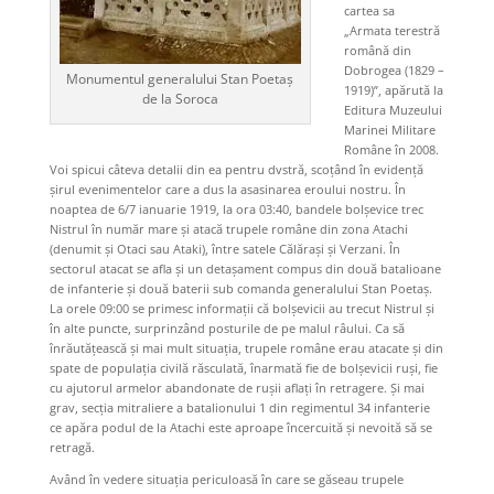
cartea sa
„Armata terestră
română din
Dobrogea (1829 –
Monumentul generalului Stan Poetaș
1919)”, apărută la
de la Soroca
Editura Muzeului
Marinei Militare
Române în 2008.
Voi spicui câteva detalii din ea pentru dvstră, scoțând în evidență
șirul evenimentelor care a dus la asasinarea eroului nostru. În
noaptea de 6/7 ianuarie 1919, la ora 03:40, bandele bolșevice trec
Nistrul în număr mare şi atacă trupele române din zona Atachi
(denumit și Otaci sau Ataki), între satele Călărași și Verzani. În
sectorul atacat se afla și un detașament compus din două batalioane
de infanterie și două baterii sub comanda generalului Stan Poetaș.
La orele 09:00 se primesc informații că bolșevicii au trecut Nistrul și
în alte puncte, surprinzând posturile de pe malul râului. Ca să
înrăutățească și mai mult situația, trupele române erau atacate și din
spate de populația civilă răsculată, înarmată fie de bolșevicii ruși, fie
cu ajutorul armelor abandonate de rușii aflați în retragere. Și mai
grav, secția mitraliere a batalionului 1 din regimentul 34 infanterie
ce apăra podul de la Atachi este aproape încercuită și nevoită să se
retragă.
Având în vedere situația periculoasă în care se găseau trupele