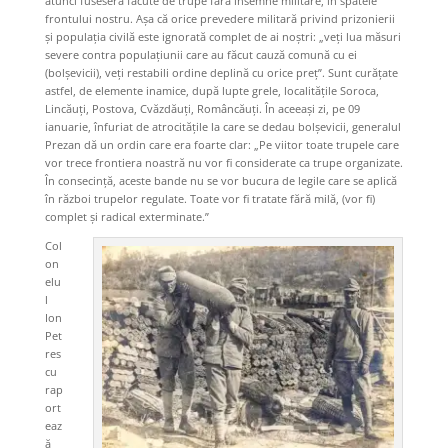
atunci fuseseră făcute de trupe fără însemne militare, în spatele
frontului nostru. Așa că orice prevedere militară privind prizonierii
și populația civilă este ignorată complet de ai noștri: „veți lua măsuri
severe contra populațiunii care au făcut cauză comună cu ei
(bolșevicii), veți restabili ordine deplină cu orice preț”. Sunt curățate
astfel, de elemente inamice, după lupte grele, localitățile Soroca,
Lincăuţi, Postova, Cvăzdăuţi, Româncăuți. În aceeași zi, pe 09
ianuarie, înfuriat de atrocitățile la care se dedau bolșevicii, generalul
Prezan dă un ordin care era foarte clar: „Pe viitor toate trupele care
vor trece frontiera noastră nu vor fi considerate ca trupe organizate.
În consecință, aceste bande nu se vor bucura de legile care se aplică
în război trupelor regulate. Toate vor fi tratate fără milă, (vor fi)
complet și radical exterminate.”
Col
on
elu
l
Ion
Pet
res
cu
rap
ort
eaz
ă