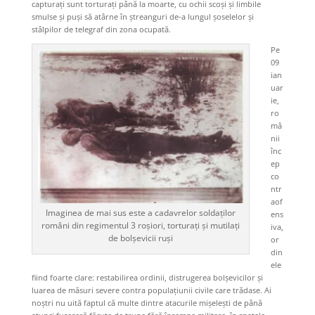
capturați sunt torturați până la moarte, cu ochii scoși și limbile
smulse și puși să atârne în ștreanguri de-a lungul șoselelor și
stâlpilor de telegraf din zona ocupată.
Pe
09
ian
uar
ie,
ro
mâ
nii
înc
ep
co
ntr
aof
Imaginea de mai sus este a cadavrelor soldaților
ens
români din regimentul 3 roșiori, torturați și mutilați
iva,
de bolșevicii ruși
or
din
ele
fiind foarte clare: restabilirea ordinii, distrugerea bolșevicilor și
luarea de măsuri severe contra populațiunii civile care trădase. Ai
noștri nu uită faptul că multe dintre atacurile mișelești de până