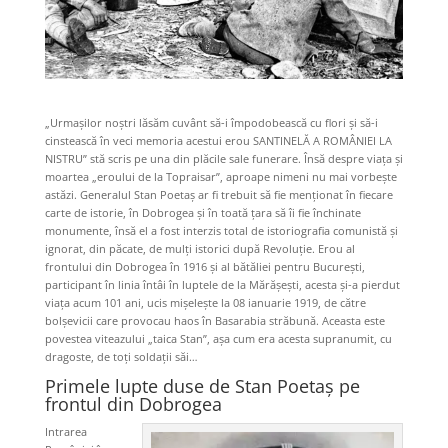
„Urmașilor noștri lăsăm cuvânt să-i împodobească cu flori și să-i
cinstească în veci memoria acestui erou SANTINELĂ A ROMÂNIEI LA
NISTRU” stă scris pe una din plăcile sale funerare. Însă despre viața și
moartea „eroului de la Topraisar”, aproape nimeni nu mai vorbește
astăzi. Generalul Stan Poetaș ar fi trebuit să fie menționat în fiecare
carte de istorie, în Dobrogea și în toată țara să îi fie închinate
monumente, însă el a fost interzis total de istoriografia comunistă şi
ignorat, din păcate, de mulți istorici după Revoluție. Erou al
frontului din Dobrogea în 1916 și al bătăliei pentru București,
participant în linia întâi în luptele de la Mărășești, acesta și-a pierdut
viața acum 101 ani, ucis mișelește la 08 ianuarie 1919, de către
bolșevicii care provocau haos în Basarabia străbună. Aceasta este
povestea viteazului „taica Stan”, așa cum era acesta supranumit, cu
dragoste, de toți soldații săi…
Primele lupte duse de Stan Poetaș pe
frontul din Dobrogea
Intrarea