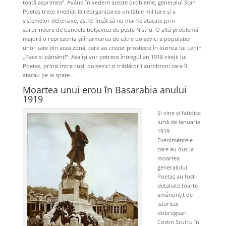
toată asprimea”. Având în vedere aceste probleme, generalul Stan
Poetaș trece imediat la reorganizarea unitățile militare și a
sistemelor defensive, astfel încât să nu mai fie atacate prin
surprindere de bandele bolșevice de peste Nistru. O altă problemă
majoră o reprezenta și înarmarea de către bolșevici a populației
unor sate din acea zonă, care au crezut prostește în lozinca lui Lenin
„Pace și pământ!”. Așa își vor petrece întregul an 1918 vitejii lui
Poetaș, prinși între rușii bolșevici și trădătorii autohtoni care îi
atacau pe la spate…
Moartea unui erou în Basarabia anului
1919
Și vine și fatidica
lună de ianuarie
1919.
Evenimentele
care au dus la
moartea
generalului
Poetaș au fost
detaliate foarte
amănunțit de
istoricul
dobrogean
Costin Scurtu în