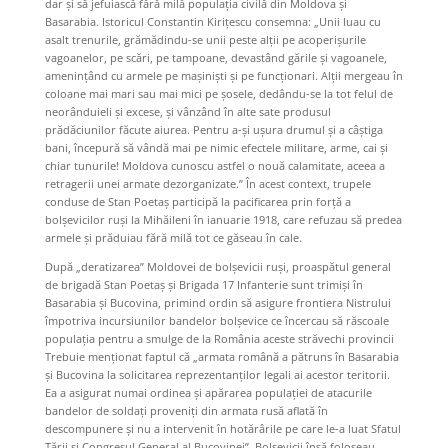
dar și să jefuiască fără milă populația civilă din Moldova și
Basarabia. Istoricul Constantin Kirițescu consemna: „Unii luau cu
asalt trenurile, grămădindu-se unii peste alții pe acoperișurile
vagoanelor, pe scări, pe tampoane, devastând gările și vagoanele,
amenințând cu armele pe mașiniști și pe funcționari. Alții mergeau în
coloane mai mari sau mai mici pe șosele, dedându-se la tot felul de
neorânduieli și excese, și vânzând în alte sate produsul
prădăciunilor făcute aiurea. Pentru a-și ușura drumul și a câștiga
bani, începură să vândă mai pe nimic efectele militare, arme, cai și
chiar tunurile! Moldova cunoscu astfel o nouă calamitate, aceea a
retragerii unei armate dezorganizate.” În acest context, trupele
conduse de Stan Poetaș participă la pacificarea prin forță a
bolșevicilor ruși la Mihăileni în ianuarie 1918, care refuzau să predea
armele și prăduiau fără milă tot ce găseau în cale.
După „deratizarea” Moldovei de bolșevicii ruși, proaspătul general
de brigadă Stan Poetaș și Brigada 17 Infanterie sunt trimiși în
Basarabia și Bucovina, primind ordin să asigure frontiera Nistrului
împotriva incursiunilor bandelor bolșevice ce încercau să răscoale
populația pentru a smulge de la România aceste străvechi provincii
Trebuie menționat faptul că „armata română a pătruns în Basarabia
și Bucovina la solicitarea reprezentanților legali ai acestor teritorii.
Ea a asigurat numai ordinea și apărarea populației de atacurile
bandelor de soldați proveniți din armata rusă aflată în
descompunere și nu a intervenit în hotărârile pe care le-a luat Sfatul
Ţării și Congresul General al Bucovinei”. Bolșevicii însă foloseau