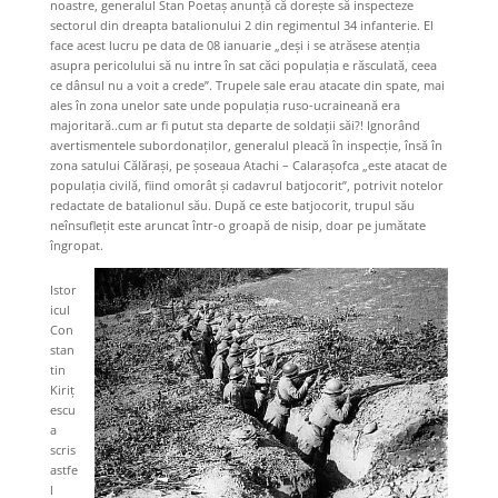
noastre, generalul Stan Poetaș anunță că dorește să inspecteze
sectorul din dreapta batalionului 2 din regimentul 34 infanterie. El
face acest lucru pe data de 08 ianuarie „deși i se atrăsese atenția
asupra pericolului să nu intre în sat căci populația e răsculată, ceea
ce dânsul nu a voit a crede”. Trupele sale erau atacate din spate, mai
ales în zona unelor sate unde populația ruso-ucraineană era
majoritară..cum ar fi putut sta departe de soldații săi?! Ignorând
avertismentele subordonaților, generalul pleacă în inspecție, însă în
zona satului Călărași, pe şoseaua Atachi – Calarașofca „este atacat de
populația civilă, fiind omorât și cadavrul batjocorit”, potrivit notelor
redactate de batalionul său. După ce este batjocorit, trupul său
neînsuflețit este aruncat într-o groapă de nisip, doar pe jumătate
îngropat.
Istor
icul
Con
stan
tin
Kiriţ
escu
a
scris
astfe
l