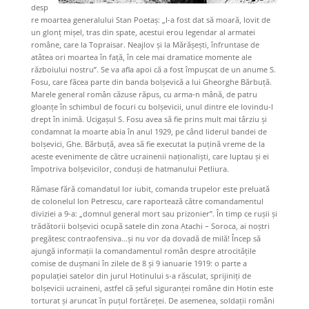
desp
re moartea generalului Stan Poetaș: „I-a fost dat să moară, lovit de
un glonț mișel, tras din spate, acestui erou legendar al armatei
române, care la Topraisar. Neajlov și la Mărășești, înfruntase de
atâtea ori moartea în față, în cele mai dramatice momente ale
războiului nostru”. Se va afla apoi că a fost împușcat de un anume S.
Fosu, care făcea parte din banda bolșevică a lui Gheorghe Bărbuță.
Marele general român căzuse răpus, cu arma-n mână, de patru
gloanțe în schimbul de focuri cu bolșevicii, unul dintre ele lovindu-l
drept în inimă. Ucigașul S. Fosu avea să fie prins mult mai târziu și
condamnat la moarte abia în anul 1929, pe când liderul bandei de
bolșevici, Ghe. Bărbuță, avea să fie executat la puțină vreme de la
aceste evenimente de către ucrainenii naționaliști, care luptau și ei
împotriva bolșevicilor, conduși de hatmanului Petliura.
Rămase fără comandatul lor iubit, comanda trupelor este preluată
de colonelul Ion Petrescu, care raportează către comandamentul
diviziei a 9-a: „domnul general mort sau prizonier”. În timp ce rușii și
trădătorii bolșevici ocupă satele din zona Atachi – Soroca, ai noștri
pregătesc contraofensiva…și nu vor da dovadă de milă! Încep să
ajungă informații la comandamentul român despre atrocitățile
comise de dușmani în zilele de 8 și 9 ianuarie 1919: o parte a
populației satelor din jurul Hotinului s-a răsculat, sprijiniți de
bolșevicii ucraineni, astfel că șeful siguranței române din Hotin este
torturat și aruncat în puțul fortăreței. De asemenea, soldații români