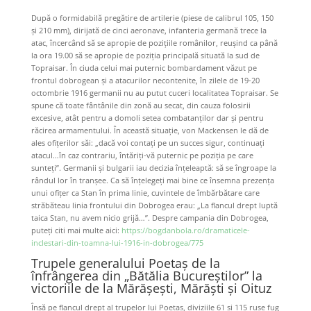
După o formidabilă pregătire de artilerie (piese de calibrul 105, 150
și 210 mm), dirijată de cinci aeronave, infanteria germană trece la
atac, încercând să se apropie de pozițiile românilor, reușind ca până
la ora 19.00 să se apropie de poziția principală situată la sud de
Topraisar. În ciuda celui mai puternic bombardament văzut pe
frontul dobrogean și a atacurilor necontenite, în zilele de 19-20
octombrie 1916 germanii nu au putut cuceri localitatea Topraisar. Se
spune că toate fântânile din zonă au secat, din cauza folosirii
excesive, atât pentru a domoli setea combatanților dar și pentru
răcirea armamentului. În această situație, von Mackensen le dă de
ales ofițerilor săi: „dacă voi contați pe un succes sigur, continuați
atacul…în caz contrariu, întăriți-vă puternic pe poziția pe care
sunteți”. Germanii și bulgarii iau decizia înțeleaptă: să se îngroape la
rândul lor în tranșee. Ca să înțelegeți mai bine ce însemna prezența
unui ofițer ca Stan în prima linie, cuvintele de îmbărbătare care
străbăteau linia frontului din Dobrogea erau: „La flancul drept luptă
taica Stan, nu avem nicio grijă…”. Despre campania din Dobrogea,
puteți citi mai multe aici:
https://bogdanbola.ro/dramaticele-
inclestari-din-toamna-lui-1916-in-dobrogea/775
Trupele generalului Poetaș de la
înfrângerea din „Bătălia Bucureștilor” la
victoriile de la Mărășești, Mărăști și Oituz
Însă pe flancul drept al trupelor lui Poetaș, diviziile 61 și 115 ruse fug