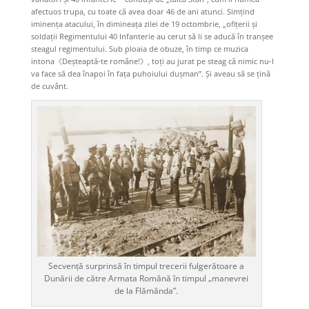
afectuos trupa, cu toate că avea doar 46 de ani atunci. Simțind
iminența atacului, în dimineața zilei de 19 octombrie, „ofițerii și
soldații Regimentului 40 Infanterie au cerut să li se aducă în tranșee
steagul regimentului. Sub ploaia de obuze, în timp ce muzica
intona《Deșteaptă-te române!》, toți au jurat pe steag că nimic nu-I
va face să dea înapoi în fața puhoiului dușman”. Şi aveau să se țină
de cuvânt.
Secvență surprinsă în timpul trecerii fulgerătoare a
Dunării de către Armata Română în timpul „manevrei
de la Flămânda”.