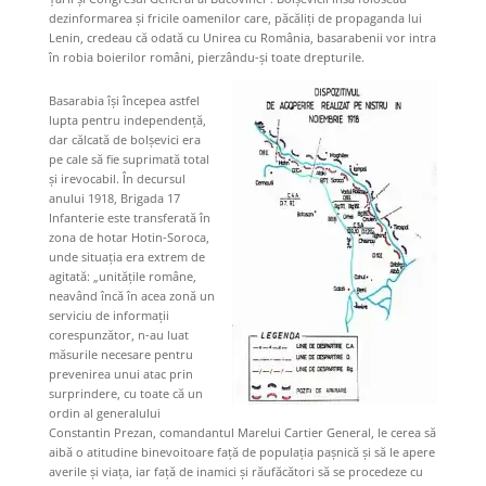
dezinformarea și fricile oamenilor care, păcăliți de propaganda lui
Lenin, credeau că odată cu Unirea cu România, basarabenii vor intra
în robia boierilor români, pierzându-și toate drepturile.
Basarabia își începea astfel
lupta pentru independență,
dar călcată de bolșevici era
pe cale să fie suprimată total
și irevocabil. În decursul
anului 1918, Brigada 17
Infanterie este transferată în
zona de hotar Hotin-Soroca,
unde situația era extrem de
agitată: „unitățile române,
neavând încă în acea zonă un
serviciu de informații
corespunzător, n-au luat
măsurile necesare pentru
prevenirea unui atac prin
surprindere, cu toate că un
ordin al generalului
Constantin Prezan, comandantul Marelui Cartier General, le cerea să
aibă o atitudine binevoitoare față de populația pașnică și să le apere
averile și viața, iar față de inamici și răufăcători să se procedeze cu