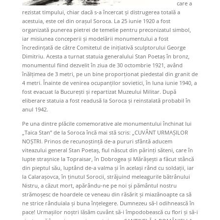
care a
rezistat timpului, chiar dac
ă
s-a încercat și distrugerea total
ă
a
acestuia, este cel din orașul Soroca. La 25 iunie 1920 a fost
organizată punerea pietrei de temelie pentru preconizatul simbol,
iar misiunea conceperii şi modelării monumentului a fost
încredințată de către Comitetul de inițiativă sculptorului George
Dimitriu. Acesta
a turnat statuia generalului Stan Poetaș în bronz,
monumentul fiind dezvelit în ziua de 30 octombrie 1921, având
înălțimea de 3 metri, pe un bine proporționat piedestal din granit de
4 metri. Înainte de venirea ocupanților sovietici, în luna iunie 1940, a
fost evacuat la București și repartizat Muzeului Militar. După
eliberare statuia a fost readusă la Soroca și reinstalată probabil în
anul 1942.
Pe una dintre plăcile comemorative ale monumentului închinat lui
„Taica Stan” de la Soroca încă mai stă scris: „CUVÂNT URMAŞILOR
NOŞTRI. Prinos de recunoștință de-a pururi sfântă aducem
viteazului general Stan Poetaș, fiul născut din părinți săteni, care în
lupte strașnice la Topraisar, în Dobrogea și Mărășești a făcut stâncă
din pieptul său, luptând de-a valma și în același rând cu solda
ț
ii, iar
la Calarașovca, în ținutul Sorocii, străjuind meleagurile bătrânului
Nistru, a căzut mort, apărându-ne pe noi și pământul nostru
strămoșesc de hoardele ce veneau din răsărit și miazănoapte ca să
ne strice rânduiala și buna în
ț
elegere. Dumnezeu să-l odihnească în
pace! Urmașilor noștri lăsăm cuvânt să-i împodobească cu flori și să-i