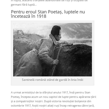
în luptă, atacând tranșeele abandonate de ruși și ocupate de
germani fără luptă…
Pentru eroul Stan Poetaș, luptele nu
încetează în 1918
Santinelă română stând de gardă în linia întâi
A urmat armistițiul de la sfârșitul anului 1917, însă pentru Stan
Poetaș, începea acum un nou capitol de lupte pentru apărarea țării
și a compatrioților noștri. După victoria revoluției bolșevice din
octombrie 1917, foștii noștri aliați ruși încep retragerea către țară,