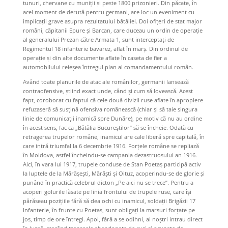
tunuri, chervane cu muniții și peste 1800 prizonieri. Din păcate, în
acel moment de derută pentru germani, are loc un eveniment cu
implicații grave asupra rezultatului bătăliei. Doi ofițeri de stat major
români, căpitanii Epure și Barcan, care duceau un ordin de operație
al generalului Prezan către Armata 1, sunt interceptați de
Regimentul 18 infanterie bavarez, aflat în marș. Din ordinul de
operație și din alte documente aflate în caseta de fier a
automobilului reieșea întregul plan al comandamentului român.
Având toate planurile de atac ale românilor, germanii lansează
contraofensive, știind exact unde, când și cum să lovească. Acest
fapt, coroborat cu faptul că cele două divizii ruse aflate în apropiere
refuzaseră să susțină ofensiva românească (chiar și să taie singura
linie de comunicații inamică spre Dunăre), pe motiv că nu au ordine
în acest sens, fac ca „Bătălia Bucureștilor” să se încheie. Odată cu
retragerea trupelor române, inamicul are cale liberă spre capitală, în
care intră triumfal la 6 decembrie 1916. Forțele române se repliază
în Moldova, astfel încheindu-se campania dezastruosului an 1916.
Aici, în vara lui 1917, trupele conduse de Stan Poetaș participă activ
la luptele de la Mărășești, Mărăști și Oituz, acoperindu-se de glorie și
punând în practică celebrul dicton „Pe aici nu se trece”. Pentru a
acoperi golurile lăsate pe linia frontului de trupele ruse, care își
părăseau pozițiile fără să dea ochi cu inamicul, soldații Brigăzii 17
Infanterie, în frunte cu Poetaș, sunt obligați la marșuri forțate pe
jos, timp de ore întregi. Apoi, fără a se odihni, ai noștri intrau direct