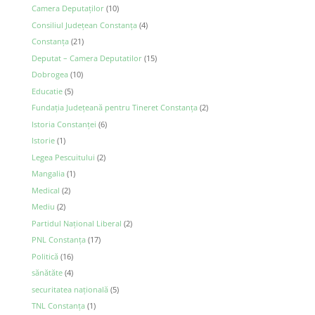
Camera Deputaţilor
(10)
Consiliul Județean Constanța
(4)
Constanța
(21)
Deputat – Camera Deputatilor
(15)
Dobrogea
(10)
Educatie
(5)
Fundația Județeană pentru Tineret Constanța
(2)
Istoria Constanței
(6)
Istorie
(1)
Legea Pescuitului
(2)
Mangalia
(1)
Medical
(2)
Mediu
(2)
Partidul Național Liberal
(2)
PNL Constanţa
(17)
Politică
(16)
sănătăte
(4)
securitatea naţională
(5)
TNL Constanța
(1)