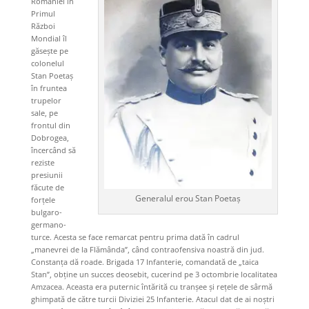
României în
Primul
Război
Mondial îl
găsește pe
colonelul
Stan Poetaș
în fruntea
trupelor
sale, pe
frontul din
Dobrogea,
încercând să
reziste
presiunii
făcute de
Generalul erou Stan Poetaș
forțele
bulgaro-
germano-
turce. Acesta se face remarcat pentru prima dată în cadrul
„manevrei de la Flămânda”, când contraofensiva noastră din jud.
Constanța dă roade. Brigada 17 Infanterie, comandată de „taica
Stan”, obţine un succes deosebit, cucerind pe 3 octombrie localitatea
Amzacea. Aceasta era puternic întărită cu tranșee și rețele de sârmă
ghimpată de către turcii Diviziei 25 Infanterie. Atacul dat de ai noștri