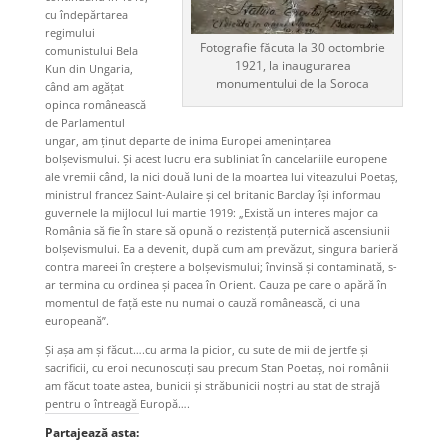
cu îndepărtarea
regimului
Fotografie făcuta la 30 octombrie
comunistului Bela
1921, la inaugurarea
Kun din Ungaria,
monumentului de la Soroca
când am agățat
opinca românească
de Parlamentul
ungar, am ținut departe de inima Europei amenințarea
bolșevismului. Și acest lucru era subliniat în cancelariile europene
ale vremii când, la nici două luni de la moartea lui viteazului Poetaș,
ministrul francez Saint-Aulaire și cel britanic Barclay își informau
guvernele la mijlocul lui martie 1919: „Există un interes major ca
România să fie în stare să opună o rezisten
ț
ă puternică ascensiunii
bolșevismului. Ea a devenit, după cum am prevăzut, singura barieră
contra mareei în creștere a bolșevismului; învinsă și contaminată, s-
ar termina cu ordinea și pacea în Orient. Cauza pe care o apără în
momentul de fa
ț
ă este nu numai o cauză românească, ci una
europeană”.
Și așa am și făcut….cu arma la picior, cu sute de mii de jertfe și
sacrificii, cu eroi necunoscuți sau precum Stan Poetaș, noi românii
am făcut toate astea, bunicii și străbunicii noștri au stat de strajă
pentru o întreagă Europă….
Partajează asta: