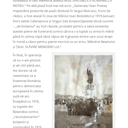
cinstească în veci memoria acestui erou SANTINELĂ A ROMÂNIEI LA
NISTRU.” Pe altă placă încă mai stă scris: „Generalul Stan Poetaș
inspectând posturile de pază rânduite în largul Nistrului, front de
răsboi, a fost atacat în ziua de Sfântul Ioan Botezătorul 1919 (ianuar)
între satele Calarașovca şi Unguri [de bolșevici](aceste două cuvinte
– „de bolșevici” au fost răzuite, probabil pentru a salva existen
ț
a
acestei pietre de funerare) contra cărora s-a luptat cu arma în mână
până în ultima clipă când răpus de 4 gloan
ț
e dintre care unul drept
în inimă a căzut pentru patrie murind ca un erou. Mândrie Neamului
și Ţărei. SLĂVIRE MEMORIEI LUI.”
În final, în speranța
că nu v-am plictisit
și ați citit până aici,
îmi doresc să vă
reamintesc ce a
însemnat România
pentru democrația
europeană în ultima
sută de ani.
Începând cu 1918,
cu luptele din
Basarabia contra
„revoluționarilor”
bolșevici și
continuând în 1919,