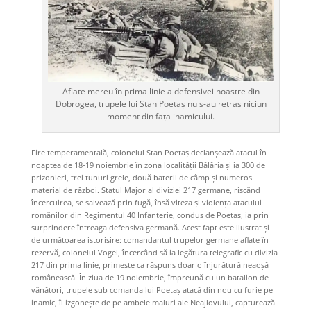
Aflate mereu în prima linie a defensivei noastre din
Dobrogea, trupele lui Stan Poetaș nu s-au retras niciun
moment din fața inamicului.
Fire temperamentală, colonelul Stan Poetaș declanșează atacul în
noaptea de 18-19 noiembrie în zona localității Bălăria și ia 300 de
prizonieri, trei tunuri grele, două baterii de câmp și numeros
material de război. Statul Major al diviziei 217 germane, riscând
încercuirea, se salvează prin fugă, însă viteza și violența atacului
românilor din Regimentul 40 Infanterie, condus de Poetaș, ia prin
surprindere întreaga defensiva germană. Acest fapt este ilustrat și
de următoarea istorisire: comandantul trupelor germane aflate în
rezervă, colonelul Vogel, încercând să ia legătura telegrafic cu divizia
217 din prima linie, primește ca răspuns doar o înjurătură neaoșă
românească. În ziua de 19 noiembrie, împreună cu un batalion de
vânători, trupele sub comanda lui Poetaș atacă din nou cu furie pe
inamic, îl izgonește de pe ambele maluri ale Neajlovului, capturează