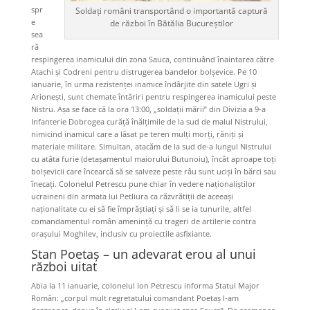
spr
Soldați români transportând o importantă captură
e
de război în Bătălia Bucureștilor
sea
ră
respingerea inamicului din zona Sauca, continuând înaintarea către
Atachi și Codreni pentru distrugerea bandelor bolșevice. Pe 10
ianuarie, în urma rezistenței inamice îndârjite din satele Ugri și
Arionești, sunt chemate întăriri pentru respingerea inamicului peste
Nistru. Așa se face că la ora 13:00, „soldații mării” din Divizia a 9-a
Infanterie Dobrogea curăță înălțimile de la sud de malul Nistrului,
nimicind inamicul care a lăsat pe teren mulți morți, răniți și
materiale militare. Simultan, atacăm de la sud de-a lungul Nistrului
cu atâta furie (detașamentul maiorului Butunoiu), încât aproape toți
bolșevicii care încearcă să se salveze peste râu sunt uciși în bărci sau
înecați. Colonelul Petrescu pune chiar în vedere naționaliștilor
ucraineni din armata lui Petliura ca răzvrătiții de aceeași
naționalitate cu ei să fie împrăștiați și să li se ia tunurile, altfel
comandamentul român amenință cu trageri de artilerie contra
orașului Moghilev, inclusiv cu proiectile asfixiante.
Stan Poetaș – un adevarat erou al unui
război uitat
Abia la 11 ianuarie, colonelul Ion Petrescu informa Statul Major
Român: „corpul mult regretatului comandant Poetaș l-am