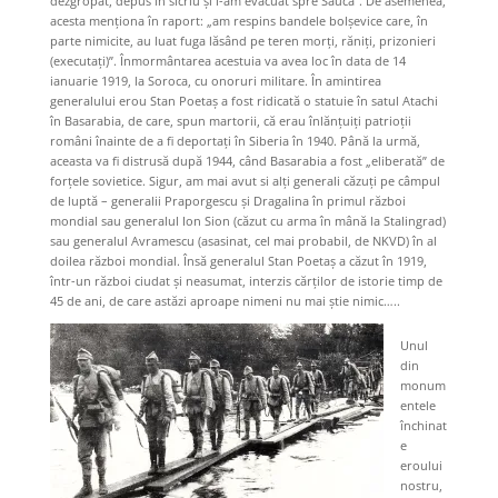
dezgropat, depus în sicriu şi l-am evacuat spre Sauca”. De asemenea,
acesta menționa în raport: „am respins bandele bolșevice care, în
parte nimicite, au luat fuga lăsând pe teren morți, răniți, prizonieri
(executați)”. Înmormântarea acestuia va avea loc în data de 14
ianuarie 1919, la Soroca, cu onoruri militare. În amintirea
generalului erou Stan Poetaș a fost ridicată o statuie în satul Atachi
în Basarabia, de care, spun martorii, că erau înlănțuiți patrioții
români înainte de a fi deportați în Siberia în 1940. Până la urmă,
aceasta va fi distrusă după 1944, când Basarabia a fost „eliberată” de
forțele sovietice. Sigur, am mai avut si alți generali căzuți pe câmpul
de luptă – generalii Praporgescu și Dragalina în primul război
mondial sau generalul Ion Sion (căzut cu arma în mână la Stalingrad)
sau generalul Avramescu (asasinat, cel mai probabil, de NKVD) în al
doilea război mondial. Însă generalul Stan Poetaș a căzut în 1919,
într-un război ciudat și neasumat, interzis cărților de istorie timp de
45 de ani, de care astăzi aproape nimeni nu mai știe nimic…..
Unul
din
monum
entele
închinat
e
eroului
nostru,