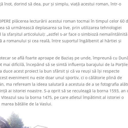
ţă înot, dorind să dea, pur şi simplu, viaţă acestui roman, într-o
OPERE plăcerea lecturării acestui roman tocmai în timpul celor 60 
tatea să urmărească deplasarea sa live, prin utilizarea tehnologiei
ul la sfarşitul articolului): „astfel s-ar face o simbioză nemaiîntâlnită
 a romanului şi cea reală, între suportul îngălbenit al hârtiei şi
otecar se afl
ă
foarte aproape de Baziaş pe unde, împreună cu Dun
t mai dific
ilă, începând să se simtă influenţa barajului de la Porţil
 duce acest proiect la bun sfârsit şi că va reuşi să îşi respecte
st eveniment nu este doar unul sportiv, ci o călătorie plină de
n, ma refeream la ideea salutară a acestuia de a se fotografia alăt
nţă ai istoriei noastre.
S-a oprit să se reculeagă la borna 1593, an 
Viteazul sau la borna 1475, pe care atletul împătimit al istoriei o
n marea bătălie de la Vaslui.