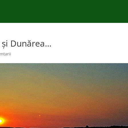
e şi Dunărea…
ntarii