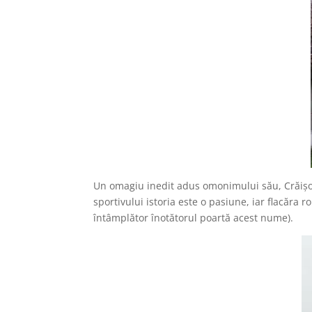
Un omagiu inedit adus omonimului său, Crăişoru
sportivului istoria este o pasiune, iar flacăr
întâmplător înotătorul poartă acest nume).