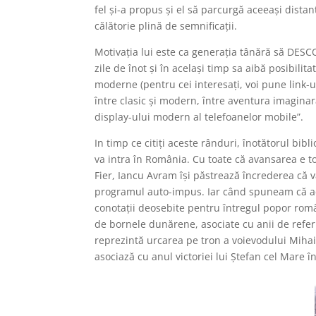
fel şi-a propus şi el să parcurgă aceeaşi distan
călătorie plină de semnifica
ţ
ii.
Motivaţia lui este ca generaţia tânără să DESC
zile de înot şi în acelaşi timp sa aibă posibili
moderne (pentru cei interesa
ţ
i, voi pune link-
între clasic şi modern, între aventura imaginară
display-ului modern al telefoanelor mobile”.
In timp ce citiţi aceste rânduri, înot
ă
torul bibli
va intra în România. Cu toate că avansarea e to
Fier, Iancu Avram îşi păstrează încrederea că va
programul auto-impus. Iar când spuneam că ace
conotaţii deosebite pentru întregul popor româ
de bornele dunărene, asociate cu anii de referi
reprezintă urcarea pe tron a voievodului Mihai 
asociază cu anul victoriei lui Ştefan cel Mare î