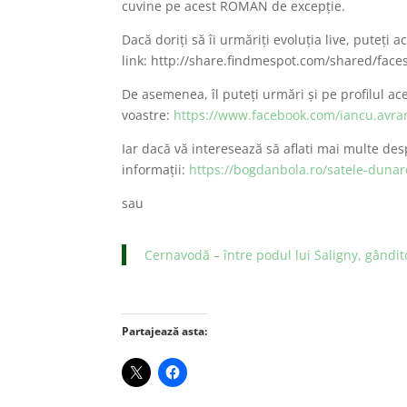
cuvine pe acest ROMAN de excepţie.
Dac
ă
doriţi s
ă
îi urm
ă
riţi evoluţia live, puteţi 
link: http://share.findmespot.com/shared/fac
De asemenea, îl puteţi urm
ă
ri şi pe profilul a
voastre:
https://www.facebook.com/iancu.avra
Iar dac
ă
v
ă
intereseaz
ă
s
ă
aflati mai multe desp
informaţii:
https://bogdanbola.ro/satele-dunar
sau
Cernavodă – între podul lui Saligny, gândit
Partajează asta: