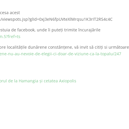
accesa acest
es/viewspots.jsp?glId=0xj3eN6fpUVteXlMrqsu1K3rIT2RS4c4C
cestuia de facebook, unde îi puteţi trimite încuraj
ă
rile
m.5?fref=ts
re localit
ăţ
ile dun
ă
rene const
ă
nţene, v
ă
invit s
ă
citiţi si urm
ă
toare
ene-nu-au-nevoie-de-elegii-ci-doar-de-viziune-ca-la-topalu/247
orul de la Hamangia și cetatea Axiopolis