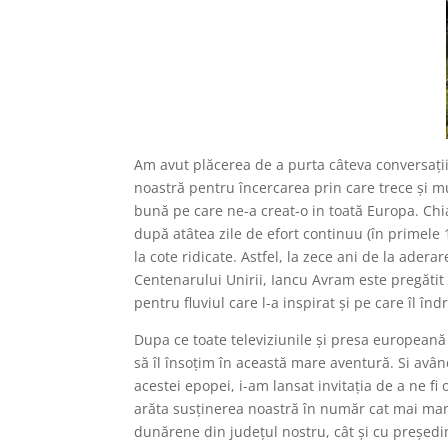
Am avut pl
ă
cerea de a purta câteva conversaţi
noastr
ă
pentru încercarea prin care trece şi mu
bun
ă
pe care ne-a creat-o in toat
ă
Europa. Chia
după atâtea zile de efort continuu (în primele 1
la cote ridicate. Astfel, la zece ani de la ade
Centenarului Unirii, Iancu Avram este preg
ă
tit
pentru fluviul care l-a inspirat şi pe care îl înd
Dupa ce toate televiziunile şi presa european
ă
s
ă
îl însoţim în aceast
ă
mare aventur
ă
. Si avâ
acestei epopei, i-am lansat invitaţia de a ne f
ar
ă
ta susţinerea noastr
ă
în num
ă
r cat mai mar
dun
ă
rene din judeţul nostru, cât şi cu preşed