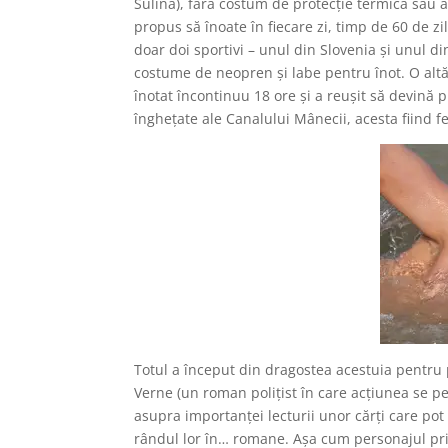
Sulina), fără costum de protecţie termică sau al
propus să înoate în fiecare zi, timp de 60 de zi
doar doi sportivi – unul din Slovenia şi unul d
costume de neopren şi labe pentru înot. O alt
înotat încontinuu 18 ore şi a reuşit să devină
îngheţate ale Canalului Mânecii, acesta fiind fe
Totul a început din dragostea acestuia pentru 
Verne (un roman poli
ţi
st în care ac
ţ
iunea se pe
asupra importan
ţ
ei lecturii unor cărţi care po
rândul lor în… romane. Aşa cum personajul prin