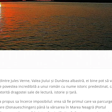
 dintre Jules Verne, Valea Jiului şi Dunărea albastră, ei bine pot să 
e povestea incredibilă a unui român cu nume istoric predestinat, c
orită dragostei sale de lectură, istorie şi ţară.
-a propus sa încerce imposibilul: vrea să fie primul care va parcurg
zvoare (Donaueschingen) până la vărsarea în Marea Neagră (Portul