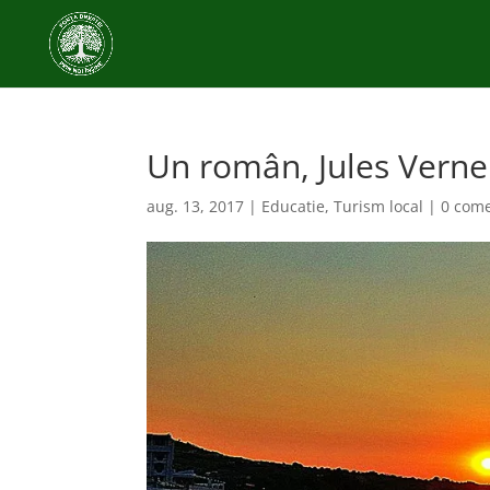
Un român, Jules Vern
aug. 13, 2017
|
Educatie
,
Turism local
|
0 come