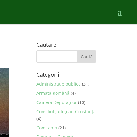
Căutare
Categorii
Administraţie publică
(31)
Armata Română
(4)
Camera Deputaţilor
(10)
Consiliul Județean Constanța
(4)
Constanța
(21)
Deputat – Camera