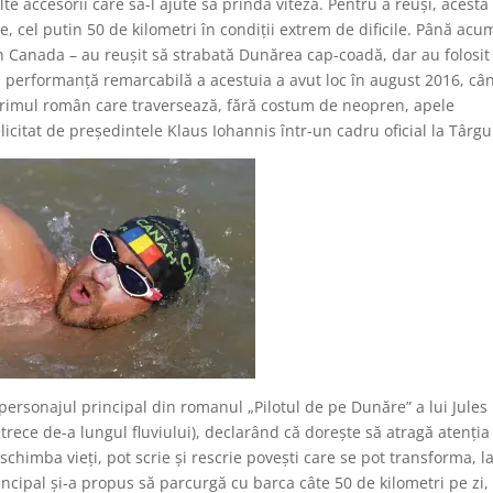
te accesorii care să-l ajute să prindă viteză. Pentru a reuşi, acesta 
le, cel putin 50 de kilometri în condiţii extrem de dificile. Până acu
in Canada – au reuşit să strabată Dunărea cap-coadă, dar au folosit
ă performanţă remarcabilă a acestuia a avut loc în august 2016, câ
 primul român care traversează, fără costum de neopren, apele
licitat de preşedintele Klaus Iohannis într-un cadru oficial la Târgu 
personajul principal din romanul „Pilotul de pe Dunăre” a lui Jules
trece de-a lungul fluviului), declarând că doreşte să atragă atenţia
t schimba vieţi, pot scrie şi rescrie poveşti care se pot transforma, l
cipal şi-a propus să parcurgă cu barca câte 50 de kilometri pe zi, 