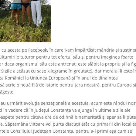
i cu acesta pe Facebook, în care i-am împ
ă
rt
ăş
it mândria şi susţine
lţumirile tuturor pentru tot efortul s
ă
u şi pentru imaginea foarte
r daca organismul său este antrenat, este slăbit la propriu şi la fi
9 zile a sc
ă
zut cu şase kilograme în greutate), dar moralul îi este î
rarea României la Uniunea European
ă
şi în anul de dinaintea
 s
ă
scrie o nou
ă
fil
ă
de istorie pentru ţara noastr
ă
, pentru Europa ş
r
ă
geşte.
au urm
ă
rit evoluţia senzaţional
ă
a acestuia, acum este rândul nos
nd în vedere c
ă
în judeţul Constanţa va ajunge în ultimele zile ale
i oaspete pentru câteva ore de odihn
ă
binemeritat
ă
şi sper s
ă
îi put
e. S
ă
pt
ă
mâna viitoare voi purta discu
ţ
ii atât cu primarii din localit
intele Consiliului Judeţean Constanţa, pentru a-l primi aşa cum se