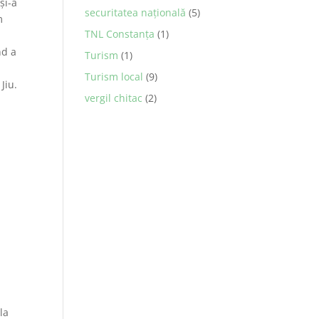
şi-a
securitatea naţională
(5)
m
TNL Constanța
(1)
nd a
Turism
(1)
Turism local
(9)
Jiu.
vergil chitac
(2)
a
la