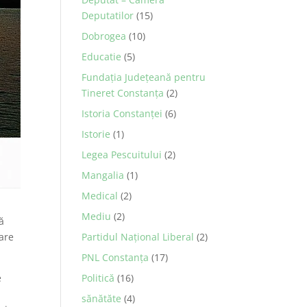
Deputatilor
(15)
Dobrogea
(10)
Educatie
(5)
Fundația Județeană pentru
Tineret Constanța
(2)
Istoria Constanței
(6)
Istorie
(1)
Legea Pescuitului
(2)
Mangalia
(1)
Medical
(2)
Mediu
(2)
vă
Partidul Național Liberal
(2)
are
PNL Constanţa
(17)
Politică
(16)
e
sănătăte
(4)